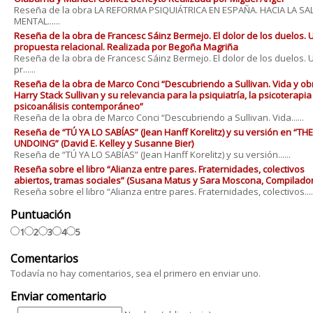
Reseña de la obra LA REFORMA PSIQUIÁTRICA EN ESPAÑA. HACIA LA SA
MENTAL......
Reseña de la obra de Francesc Sáinz Bermejo. El dolor de los duelos. 
propuesta relacional. Realizada por Begoña Magriña
Reseña de la obra de Francesc Sáinz Bermejo. El dolor de los duelos. 
pr......
Reseña de la obra de Marco Conci “Descubriendo a Sullivan. Vida y ob
Harry Stack Sullivan y su relevancia para la psiquiatría, la psicoterapia 
psicoanálisis contemporáneo”
Reseña de la obra de Marco Conci “Descubriendo a Sullivan. Vida......
Reseña de “TÚ YA LO SABÍAS” (Jean Hanff Korelitz) y su versión en “THE
UNDOING” (David E. Kelley y Susanne Bier)
Reseña de “TÚ YA LO SABÍAS” (Jean Hanff Korelitz) y su versión......
Reseña sobre el libro “Alianza entre pares. Fraternidades, colectivos
abiertos, tramas sociales” (Susana Matus y Sara Moscona, Compilado
Reseña sobre el libro “Alianza entre pares. Fraternidades, colectivos....
Puntuación
1
2
3
4
5
Comentarios
Todavía no hay comentarios, sea el primero en enviar uno.
Enviar comentario