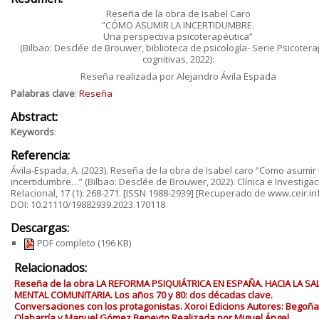
Reseña de la obra de Isabel Caro
“CÓMO ASUMIR LA INCERTIDUMBRE.
Una perspectiva psicoterapéutica”
(Bilbao: Desclée de Brouwer, biblioteca de psicología- Serie Psicotera
cognitivas, 2022):
Reseña realizada por Alejandro Ávila Espada
Palabras clave
:
Reseña
Abstract:
Keywords
:
Referencia:
Ávila-Espada, A. (2023). Reseña de la obra de Isabel caro “Como asumir 
incertidumbre…” (Bilbao: Desclée de Brouwer, 2022). Clínica e Investigac
Relacional, 17 (1): 268-271. [ISSN 1988-2939] [Recuperado de www.ceir.inf
DOI: 10.21110/19882939.2023.170118
Descargas:
PDF completo
(196 KB)
Relacionados:
Reseña de la obra LA REFORMA PSIQUIÁTRICA EN ESPAÑA. HACIA LA SA
MENTAL COMUNITARIA. Los años 70 y 80: dos décadas clave.
Conversaciones con los protagonistas. Xoroi Edicions Autores: Begoña
Olabarría y Manuel Gómez Beneyto Realizada por Miguel Ángel