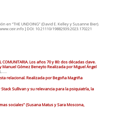
rsión en “THE UNDOING” (David E. Kelley y Susanne Bier).
e www.ceir.info ] DOI: 10.21110/19882939.2023.170221
COMUNITARIA. Los años 70 y 80: dos décadas clave.
a y Manuel Gómez Beneyto Realizada por Miguel Ángel
....
esta relacional. Realizada por Begoña Magriña
tack Sullivan y su relevancia para la psiquiatría, la
tramas sociales” (Susana Matus y Sara Moscona,