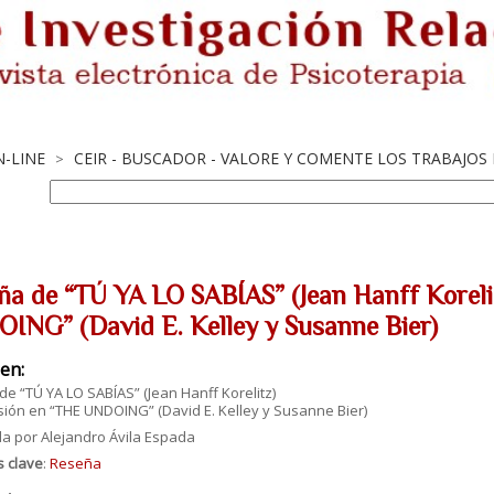
N-LINE
CEIR - BUSCADOR - VALORE Y COMENTE LOS TRABAJOS
>
ña de “TÚ YA LO SABÍAS” (Jean Hanff Koreli
ING” (David E. Kelley y Susanne Bier)
en:
e “TÚ YA LO SABÍAS” (Jean Hanff Korelitz)
sión en “THE UNDOING” (David E. Kelley y Susanne Bier)
a por Alejandro Ávila Espada
s clave
:
Reseña