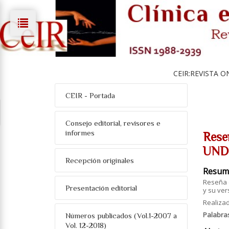
CEIR:REVISTA O
CEIR - Portada
Consejo editorial, revisores e
informes
Rese
UNDO
Recepción originales
Resum
Reseña d
Presentación editorial
y su ver
Realizad
Palabra
Números publicados (Vol.1-2007 a
Vol. 12-2018)