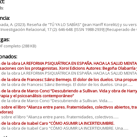
ct:
ds
:
ncia:
pada, A. (2023). Reseña de “TÚ YA LO SABÍAS” (Jean Hanff Korelitz) y su ve
e Investigación Relacional, 17 (2): 646-648. [ISSN 1988-2939] [Recuperado d
gas:
F completo
(288 KB)
ionados:
de la obra LA REFORMA PSIQUIÁTRICA EN ESPAÑA. HACIA LA SALUD MENTAL 
aciones con los protagonistas. Xoroi Edicions Autores: Begoña Olabarrí
de la obra LA REFORMA PSIQUIÁTRICA EN ESPAÑA. HACIA LA SALUD MENTAL..
de la obra de Francesc Sáinz Bermejo. El dolor de los duelos. Una propu
de la obra de Francesc Sáinz Bermejo. El dolor de los duelos. Una pr......
de la obra de Marco Conci “Descubriendo a Sullivan. Vida y obra de Harry S
rapia y el psicoanálisis contemporáneo”
de la obra de Marco Conci “Descubriendo a Sullivan. Vida......
sobre el libro “Alianza entre pares. Fraternidades, colectivos abiertos, 
adoras)
sobre el libro “Alianza entre pares. Fraternidades, colectivos......
 de la obra de Isabel Caro “CÓMO ASUMIR LA INCERTIDUMBRE.
de la obra de Isabel Caro “CÓMO ASUMIR LA INCERTIDUMBRE. Una......