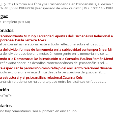
 J. (2021). En torno a la Ética y la Trascendencia en Psicoanálisis, el deseo
323-340. [ISSN 1988-2939] [Recuperado de www.ceir.info ] DOI: 10.21110/198
gas:
F completo
(435 KB)
ionados:
Reconocimiento Mutuo y Terceridad: Aportes del Psicoanálisis Relacional a 
oránea. Paula Ferreira Alves
 psicoanálisis relacional, este artículo reflexiona sobre el juego ......
ica del olvido: formas de la memoria en la subjetividad contemporánea. M
ica del olvido describe una mutación emergente en la memoria: no se ......
ando a la Democracia: De la Institución a la Consulta. Paulina Román Men
o reflexiona sobre los desafíos contemporáneos del psicoanálisis rel......
a especular: la perversión como reflejo del encuentro relacional. Ximena 
ículo explora una viñeta clínica desde la perspectiva del psicoanál......
a estructural y el psicoanálisis relacional.Catalina Celsi
oanálisis relacional se ha abierto paso entre los distintos enfoques......
ación
3
4
5
tarios
no hay comentarios, sea el primero en enviar uno.