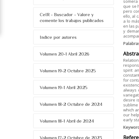
somera i
que se h
pero co
CeIR - Buscador - Valore y
ello, al
comente los trabajos publicados
a lo más
en las p
y deman
acompañ
Indice por autores
Palabra
Abstra
Volumen 20-1 Abril 2026
Relation
response
spirit 
Volumen 19-2 Octubre 2025
constant
for cont
existenc
Volumen 19-1 Abril 2025
always 
variegat
desire i
Volumen 18-2 Octubre de 2024
sublime 
which ar
our help
early st
Volumen 18-1 Abril de 2024
Keywor
Refere
Volumen 17-2 Octubre de 2023