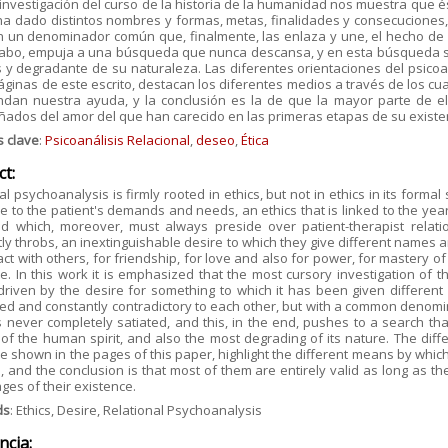
nvestigación del curso de la historia de la humanidad nos muestra que 
a dado distintos nombres y formas, metas, finalidades y consecuciones, 
n un denominador común que, finalmente, las enlaza y une, el hecho de 
 cabo, empuja a una búsqueda que nunca descansa, y en esta búsqueda se
 y degradante de su naturaleza. Las diferentes orientaciones del psicoa
áginas de este escrito, destacan los diferentes medios a través de los c
dan nuestra ayuda, y la conclusión es la de que la mayor parte de e
ados del amor del que han carecido en las primeras etapas de su existe
s clave
:
Psicoanálisis Relacional
,
deseo
,
Ética
ct:
al psychoanalysis is firmly rooted in ethics, but not in ethics in its form
 to the patient's demands and needs, an ethics that is linked to the ye
and which, moreover, must always preside over patient-therapist rel
ly throbs, an inextinguishable desire to which they give different names a
act with others, for friendship, for love and also for power, for mastery o
e. In this work it is emphasized that the most cursory investigation of t
driven by the desire for something to which it has been given differe
ed and constantly contradictory to each other, but with a common denominato
s never completely satiated, and this, in the end, pushes to a search th
of the human spirit, and also the most degrading of its nature. The diff
e shown in the pages of this paper, highlight the different means by whi
, and the conclusion is that most of them are entirely valid as long as 
ages of their existence.
ds
: Ethics, Desire, Relational Psychoanalysis
ncia: