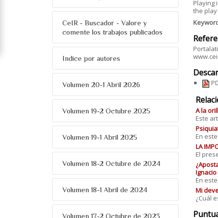
Playing 
the play
Keywor
CeIR - Buscador - Valore y
comente los trabajos publicados
Refere
Portalat
www.ceir
Indice por autores
Descar
PD
Volumen 20-1 Abril 2026
Relac
A la or
Volumen 19-2 Octubre 2025
Este ar
Psiquia
En este
Volumen 19-1 Abril 2025
LA IMP
El pres
Volumen 18-2 Octubre de 2024
¿Aposta
Ignacio
En este
Volumen 18-1 Abril de 2024
Mi deve
¿Cuál e
Puntu
Volumen 17-2 Octubre de 2023