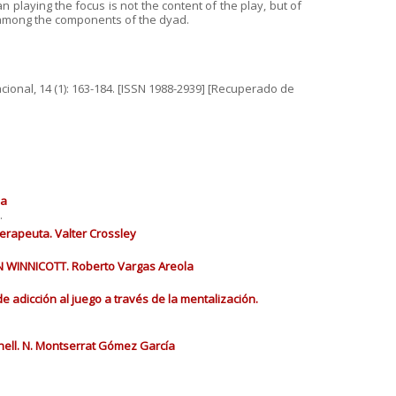
an playing the focus is not the content of the play, but of
k among the components of the dyad.
lacional, 14 (1): 163-184. [ISSN 1988-2939] [Recuperado de
ña
.
terapeuta. Valter Crossley
 WINNICOTT. Roberto Vargas Areola
e adicción al juego a través de la mentalización.
hell. N. Montserrat Gómez García