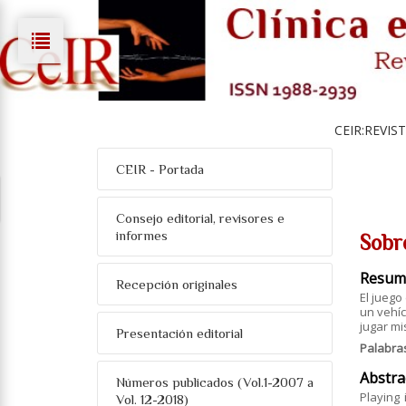
CEIR:REVIS
CEIR - Portada
Consejo editorial, revisores e
informes
Sobr
Resum
Recepción originales
El juego
un vehíc
jugar mi
Presentación editorial
Palabra
Abstra
Números publicados (Vol.1-2007 a
Playing 
Vol. 12-2018)