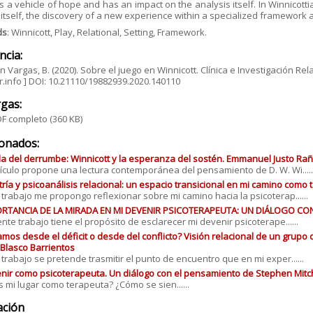
is a vehicle of hope and has an impact on the analysis itself. In Winnicotti
 itself, the discovery of a new experience within a specialized framewor
ds
: Winnicott, Play, Relational, Setting, Framework.
ncia:
in Vargas, B. (2020). Sobre el juego en Winnicott. Clínica e Investigación Re
.info ] DOI: 10.21110/19882939.2020.140110
gas:
F completo
(360 KB)
ionados:
illa del derrumbe: Winnicott y la esperanza del sostén. Emmanuel Justo Ra
tículo propone una lectura contemporánea del pensamiento de D. W. Wi.....
tría y psicoanálisis relacional: un espacio transicional en mi camino como 
 trabajo me propongo reflexionar sobre mi camino hacia la psicoterap......
ORTANCIA DE LA MIRADA EN MI DEVENIR PSICOTERAPEUTA: UN DIÁLOGO CON
ente trabajo tiene el propósito de esclarecer mi devenir psicoterape......
mos desde el déficit o desde del conflicto? Visión relacional de un grupo d
 Blasco Barrientos
 trabajo se pretende trasmitir el punto de encuentro que en mi exper......
nir como psicoterapeuta. Un diálogo con el pensamiento de Stephen Mitc
s mi lugar como terapeuta? ¿Cómo se sien......
ación