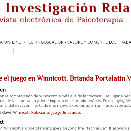
TA ON-LINE
CEIR - BUSCADOR - VALORE Y COMENTE LOS TRAB
>
e el juego en Winnicott. Brianda Portalatin 
en:
 en la comprensión de Winnicott va más allá de la “técnica”. Da lugar a pens
ulo de la esperanza y tiene impacto en el propio análisis. En el playing Wi
smo, del descubrimiento de una nueva experiencia en un marco especiali
s clave
:
Winnicott
,
Relacional
,
juego
,
Encuadre.
ct:
in Winnicott´s understanding goes beyond the "technique". It allows us 