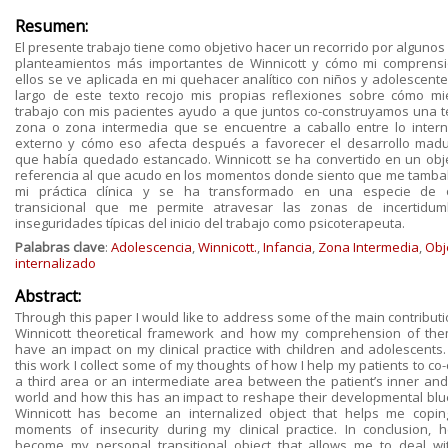
Resumen:
El presente trabajo tiene como objetivo hacer un recorrido por algunos
planteamientos más importantes de Winnicott y cómo mi comprens
ellos se ve aplicada en mi quehacer analítico con niños y adolescentes
largo de este texto recojo mis propias reflexiones sobre cómo mi
trabajo con mis pacientes ayudo a que juntos co-construyamos una t
zona o zona intermedia que se encuentre a caballo entre lo intern
externo y cómo eso afecta después a favorecer el desarrollo madu
que había quedado estancado. Winnicott se ha convertido en un obj
referencia al que acudo en los momentos donde siento que me tamba
mi práctica clínica y se ha transformado en una especie de 
transicional que me permite atravesar las zonas de incertidu
inseguridades típicas del inicio del trabajo como psicoterapeuta.
Palabras clave
:
Adolescencia
,
Winnicott.
,
Infancia
,
Zona Intermedia
,
Obj
internalizado
Abstract:
Through this paper I would like to address some of the main contributi
Winnicott theoretical framework and how my comprehension of th
have an impact on my clinical practice with children and adolescents.
this work I collect some of my thoughts of how I help my patients to co
a third area or an intermediate area between the patient’s inner and
world and how this has an impact to reshape their developmental blue
Winnicott has become an internalized object that helps me copin
moments of insecurity during my clinical practice. In conclusion, 
become my personal transitional object that allows me to deal wi