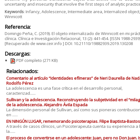
uncertainty and insecurity that involve the first steps of analytic practic
Keywords
: Infancy, Adolescence, Intermediate area, Internalized object
Winnicott
Referencia:
Domingo Peña, C. (2019). El objeto internalizado de Winnicott en mi prác
clínica. Clínica e Investigación Relacional, 13 (2): 441-454. [ISSN 1988-2939
[Recuperado de www.ceir.info ] DOI: 10.21110/19882939.2019.130208
Descargas:
PDF completo
(271 KB)
Relacionados:
Comentario al artículo “Identidades efímeras” de Neri Daurella de Nad
Rodolfo Pérez
La adolescencia es una fase crítica en el desarrollo personal,
caracterizad......
Sullivan y la adolescencia. Reconstruyendo la subjetividad en el “milag
de la adolescencia. Alejandro Ávila Espada
La dimensión personal de Sullivan, así como sus pioneras contribucio
en ......
EN NINGÚN LUGAR, rememorando psicoterapias. Filipe Baptista-Bastos
A través de casos clínicos, un Psicoterapeuta cuenta su experiencia a 
la......
El proceso de convertirse en un adolescente: Juan, pero no Don Juan. 