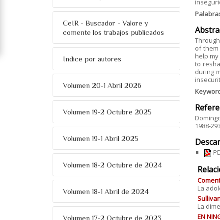
inseguri
Palabra
CeIR - Buscador - Valore y
Abstra
comente los trabajos publicados
Through 
of them 
help my 
Indice por autores
to resha
during m
insecurit
Volumen 20-1 Abril 2026
Keywor
Refere
Volumen 19-2 Octubre 2025
Domingo 
1988-293
Volumen 19-1 Abril 2025
Descar
PD
Volumen 18-2 Octubre de 2024
Relac
Comenta
La adol
Volumen 18-1 Abril de 2024
Sulliva
La dime
EN NING
Volumen 17-2 Octubre de 2023