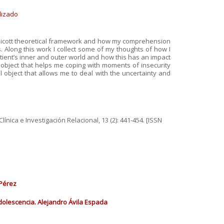
lizado
nnicott theoretical framework and how my comprehension
. Along this work I collect some of my thoughts of how I
tient’s inner and outer world and how this has an impact
object that helps me coping with moments of insecurity
l object that allows me to deal with the uncertainty and
línica e Investigación Relacional, 13 (2): 441-454. [ISSN
 Pérez
adolescencia. Alejandro Ávila Espada