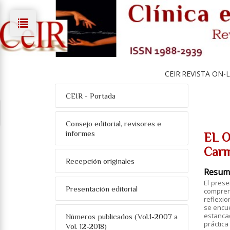
CEIR:REVISTA ON-
CEIR - Portada
Consejo editorial, revisores e
informes
EL 
Carm
Recepción originales
Resum
El pres
Presentación editorial
compren
reflexi
se encue
estanca
Números publicados (Vol.1-2007 a
práctic
Vol. 12-2018)