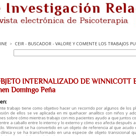
LINE
CEIR - BUSCADOR - VALORE Y COMENTE LOS TRABAJOS P
>
OBJETO INTERNALIZADO DE WINNICOTT E
en Domingo Peña
en:
ente trabajo tiene como objetivo hacer un recorrido por algunos de los
sión de ellos se ve aplicada en mi quehacer analítico con niños y adol
ones sobre cómo mientras trabajo con mis pacientes ayudo a que juntos 
ntre a caballo entre lo interno y lo externo y cómo eso afecta después 
do. Winnicott se ha convertido en un objeto de referencia al que acud
a clínica y se ha transformado en una especie de objeto transicional 