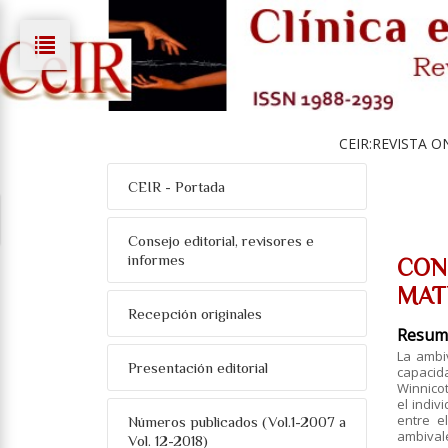
CEIR:REVISTA O
CEIR - Portada
Consejo editorial, revisores e
informes
CON
MAT
Recepción originales
Resum
La ambiv
Presentación editorial
capacid
Winnicot
el indiv
entre e
Números publicados (Vol.1-2007 a
ambival
Vol. 12-2018)