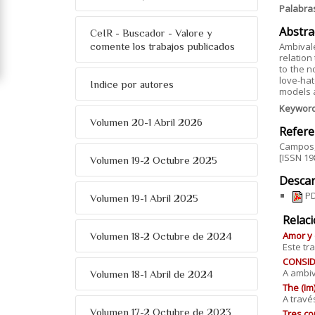
Palabra
Abstra
CeIR - Buscador - Valore y
comente los trabajos publicados
Ambivale
relation
to the n
love-hat
Indice por autores
models 
Keywor
Volumen 20-1 Abril 2026
Refere
Campos, 
[ISSN 19
Volumen 19-2 Octubre 2025
Descar
PD
Volumen 19-1 Abril 2025
Relac
Amor y 
Volumen 18-2 Octubre de 2024
Este tr
CONSID
A ambiv
Volumen 18-1 Abril de 2024
The (Im
A través
Volumen 17-2 Octubre de 2023
Tres co