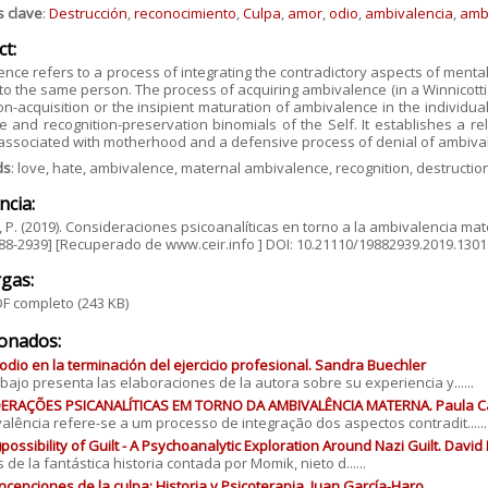
s clave
:
Destrucción
,
reconocimiento
,
Culpa
,
amor
,
odio
,
ambivalencia
,
amb
ct:
nce refers to a process of integrating the contradictory aspects of mental l
 to the same person. The process of acquiring ambivalence (in a Winnicott
on-acquisition or the insipient maturation of ambivalence in the individua
e and recognition-preservation binomials of the Self. It establishes a re
associated with motherhood and a defensive process of denial of ambiva
ds
: love, hate, ambivalence, maternal ambivalence, recognition, destruction,
ncia:
P. (2019). Consideraciones psicoanalíticas en torno a la ambivalencia matern
88-2939] [Recuperado de www.ceir.info ] DOI: 10.21110/19882939.2019.130
gas:
F completo
(243 KB)
ionados:
odio en la terminación del ejercicio profesional. Sandra Buechler
abajo presenta las elaboraciones de la autora sobre su experiencia y......
ERAÇÕES PSICANALÍTICAS EM TORNO DA AMBIVALÊNCIA MATERNA. Paula 
alência refere-se a um processo de integração dos aspectos contradit......
)possibility of Guilt - A Psychoanalytic Exploration Around Nazi Guilt. David
 de la fantástica historia contada por Momik, nieto d......
ncepciones de la culpa: Historia y Psicoterapia. Juan García‐Haro.