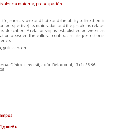
ivalencia materna
,
preocupación.
ife, such as love and hate and the ability to live them in
ian perspective), its maturation and the problems related
l is described. A relationship is established between the
lation between the cultural context and its perfectionist
lence.
 guilt, concern.
a. Clínica e Investigación Relacional, 13 (1): 86-96.
106
Campos
 Figueirôa