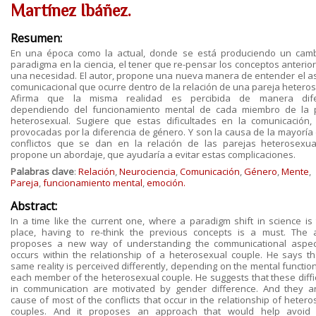
Martínez Ibáñez.
Resumen:
En una época como la actual, donde se está produciendo un cam
paradigma en la ciencia, el tener que re-pensar los conceptos anterior
una necesidad. El autor, propone una nueva manera de entender el a
comunicacional que ocurre dentro de la relación de una pareja heteros
Afirma que la misma realidad es percibida de manera dife
dependiendo del funcionamiento mental de cada miembro de la 
heterosexual. Sugiere que estas dificultades en la comunicación,
provocadas por la diferencia de género. Y son la causa de la mayoría 
conflictos que se dan en la relación de las parejas heterosexua
propone un abordaje, que ayudaría a evitar estas complicaciones.
Palabras clave
:
Relación
,
Neurociencia
,
Comunicación
,
Género
,
Mente
,
Pareja
,
funcionamiento mental
,
emoción.
Abstract:
In a time like the current one, where a paradigm shift in science is 
place, having to re-think the previous concepts is a must. The 
proposes a new way of understanding the communicational aspec
occurs within the relationship of a heterosexual couple. He says th
same reality is perceived differently, depending on the mental functio
each member of the heterosexual couple. He suggests that these diffic
in communication are motivated by gender difference. And they a
cause of most of the conflicts that occur in the relationship of heter
couples. And it proposes an approach that would help avoid