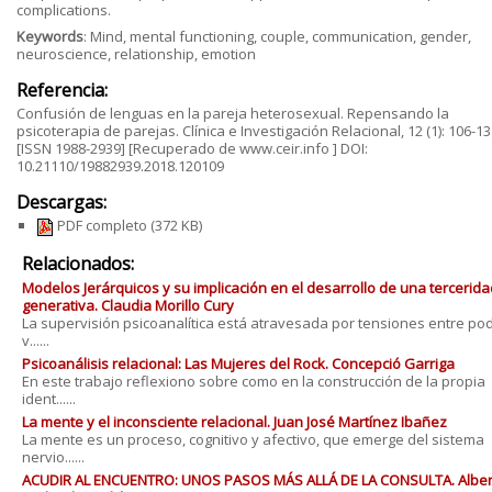
complications.
Keywords
: Mind, mental functioning, couple, communication, gender,
neuroscience, relationship, emotion
Referencia:
Confusión de lenguas en la pareja heterosexual. Repensando la
psicoterapia de parejas. Clínica e Investigación Relacional, 12 (1): 106-13
[ISSN 1988-2939] [Recuperado de www.ceir.info ] DOI:
10.21110/19882939.2018.120109
Descargas:
PDF completo
(372 KB)
Relacionados:
Modelos Jerárquicos y su implicación en el desarrollo de una tercerida
generativa. Claudia Morillo Cury
La supervisión psicoanalítica está atravesada por tensiones entre po
v......
Psicoanálisis relacional: Las Mujeres del Rock. Concepció Garriga
En este trabajo reflexiono sobre como en la construcción de la propia
ident......
La mente y el inconsciente relacional. Juan José Martínez Ibañez
La mente es un proceso, cognitivo y afectivo, que emerge del sistema
nervio......
ACUDIR AL ENCUENTRO: UNOS PASOS MÁS ALLÁ DE LA CONSULTA. Alber