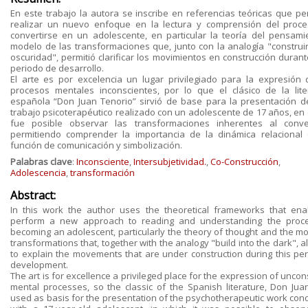
En este trabajo la autora se inscribe en referencias teóricas que pe
realizar un nuevo enfoque en la lectura y comprensión del proc
convertirse en un adolescente, en particular la teoría del pensami
modelo de las transformaciones que, junto con la analogía "construir
oscuridad", permitió clarificar los movimientos en construcción durant
periodo de desarrollo.
El arte es por excelencia un lugar privilegiado para la expresión 
procesos mentales inconscientes, por lo que el clásico de la lite
española “Don Juan Tenorio” sirvió de base para la presentación d
trabajo psicoterapéutico realizado con un adolescente de 17 años, en 
fue posible observar las transformaciones inherentes al conver
permitiendo comprender la importancia de la dinámica relacional
función de comunicación y simbolización.
Palabras clave
:
Inconsciente
,
Intersubjetividad.
,
Co-Construcción
,
Adolescencia
,
transformación
Abstract:
In this work the author uses the theoretical frameworks that ena
perform a new approach to reading and understanding the proc
becoming an adolescent, particularly the theory of thought and the mo
transformations that, together with the analogy "build into the dark", 
to explain the movements that are under construction during this per
development.
The art is for excellence a privileged place for the expression of unco
mental processes, so the classic of the Spanish literature, Don Jua
used as basis for the presentation of the psychotherapeutic work con