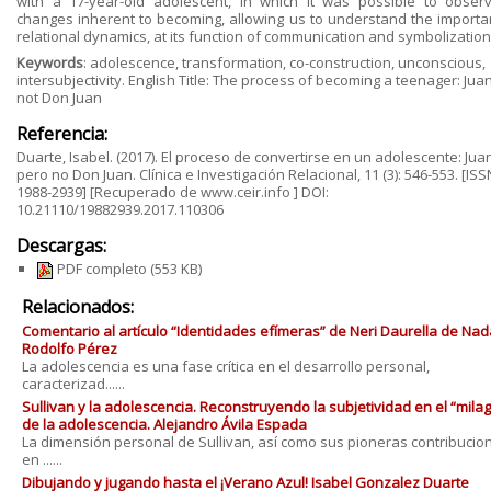
with a 17-year-old adolescent, in which it was possible to obser
changes inherent to becoming, allowing us to understand the importa
relational dynamics, at its function of communication and symbolization
Keywords
: adolescence, transformation, co-construction, unconscious,
intersubjectivity. English Title: The process of becoming a teenager: Juan
not Don Juan
Referencia:
Duarte, Isabel. (2017). El proceso de convertirse en un adolescente: Jua
pero no Don Juan. Clínica e Investigación Relacional, 11 (3): 546-553. [ISS
1988-2939] [Recuperado de www.ceir.info ] DOI:
10.21110/19882939.2017.110306
Descargas:
PDF completo
(553 KB)
Relacionados:
Comentario al artículo “Identidades efímeras” de Neri Daurella de Nad
Rodolfo Pérez
La adolescencia es una fase crítica en el desarrollo personal,
caracterizad......
Sullivan y la adolescencia. Reconstruyendo la subjetividad en el “milag
de la adolescencia. Alejandro Ávila Espada
La dimensión personal de Sullivan, así como sus pioneras contribucio
en ......
Dibujando y jugando hasta el ¡Verano Azul! Isabel Gonzalez Duarte