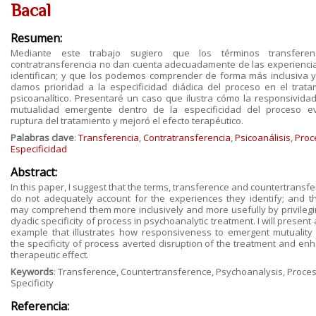
Bacal
Resumen:
Mediante este trabajo sugiero que los términos transferen
contratransferencia no dan cuenta adecuadamente de las experienci
identifican; y que los podemos comprender de forma más inclusiva y ú
damos prioridad a la especificidad diádica del proceso en el trata
psicoanalítico. Presentaré un caso que ilustra cómo la responsividad
mutualidad emergente dentro de la especificidad del proceso ev
ruptura del tratamiento y mejoró el efecto terapéutico.
Palabras clave
:
Transferencia
,
Contratransferencia
,
Psicoanálisis
,
Proc
Especificidad
Abstract:
In this paper, I suggest that the terms, transference and countertransf
do not adequately account for the experiences they identify; and t
may comprehend them more inclusively and more usefully by privilegi
dyadic specificity of process in psychoanalytic treatment. I will present
example that illustrates how responsiveness to emergent mutuality 
the specificity of process averted disruption of the treatment and en
therapeutic effect.
Keywords
: Transference, Countertransference, Psychoanalysis, Proces
Specificity
Referencia: