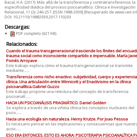
Bacal, H.A. (2017). Más allá de la transferencia y contratransferencia: la
especificidad diádica del proceso psicoanalítico. Clínica e Investigación
Relacional, 11 (2): 246-257. [ISSN 1988-2939] [Recuperado de www.ceir.inf
DOI: 10.21110/19882939.2017.110203
Descargas:
PDF completo
(621 KB)
Relacionados:
Cuando el trauma transgeneracional trasciende los límites del encuadr
trauma social como inconsciente compartido e impensable. María Javi
Pomés Arroyave
Este trabajo explora cómo el trauma transgeneracional se transmite
mediante......
Transferencia como nicho enactivo: subjetividad, cuerpo y experiencia
clínica. Una articulación entre Winnicott y el Enactivismo en la clínica
psicoanalítica.Gabriel Guzzo
Este trabajo propone una relectura del concepto de transferencia
psicoanalí......
HACIA UN PSICOANÁLISIS PRAGMÁTICO. Daniel Golden
Se explora a través de una viñeta clínica los conceptos nucleares del
psico......
Hacia una ecología sin naturaleza. Henry Krutze. Por Joao Pessoa
Es necesario pensar en las implicaciones y consecuencias que nuestr
accio......
ESO ERA ENTONCES, ESTO ES AHORA: PSICOTERAPIA PSICOANALÍTICA P