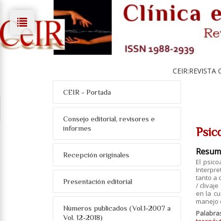
CEIR:REVISTA 
CEIR - Portada
Consejo editorial, revisores e
informes
Psic
Resum
Recepción originales
El psico
Interpre
tanto a
Presentación editorial
/ clivaj
en la c
manejo 
Números publicados (Vol.1-2007 a
Palabra
Vol. 12-2018)