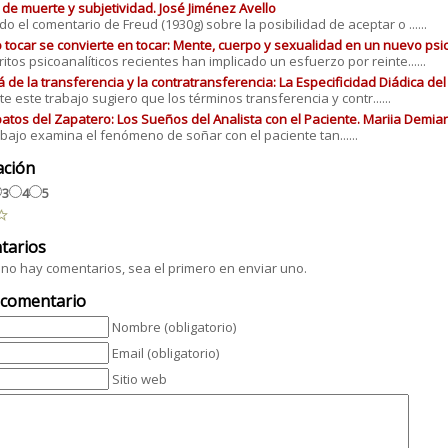
 de muerte y subjetividad. José Jiménez Avello
do el comentario de Freud (1930g) sobre la posibilidad de aceptar o ......
tocar se convierte en tocar: Mente, cuerpo y sexualidad en un nuevo psico
ritos psicoanalíticos recientes han implicado un esfuerzo por reinte......
á de la transferencia y la contratransferencia: La Especificidad Diádica de
e este trabajo sugiero que los términos transferencia y contr......
atos del Zapatero: Los Sueños del Analista con el Paciente. Mariia Demi
abajo examina el fenómeno de soñar con el paciente tan......
ación
3
4
5
tarios
no hay comentarios, sea el primero en enviar uno.
 comentario
Nombre (obligatorio)
Email (obligatorio)
Sitio web