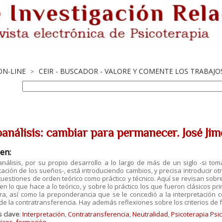
ON-LINE
CEIR - BUSCADOR - VALORE Y COMENTE LOS TRABAJ
>
oanálisis: cambiar para permanecer. José Jim
en:
análisis, por su propio desarrollo a lo largo de más de un siglo -si t
tación de los sueños-, está introduciendo cambios, y precisa
introducir ot
 cuestiones de orden
teórico como práctico y técnico. Aquí se revisan sobr
e en lo que hace a lo teórico, y sobre lo práctico los que fueron clásicos pr
ura, así como la preponderancia que se le
concedió a la interpretación c
de la
contratransferencia. Hay además reflexiones sobre los criterios de
s clave
:
Interpretación
,
Contratransferencia
,
Neutralidad
,
Psicoterapia Psic