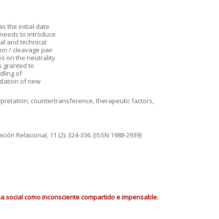
 the initial date
 needs to introduce
cal and technical
on / cleavage pair
es on the neutrality
s granted to
dling of
idation of new
erpretation, countertransference, therapeutic factors,
ción Relacional, 11 (2): 324-336. [ISSN 1988-2939]
ma social como inconsciente compartido e impensable.