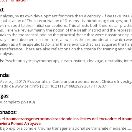
ticos
,
formación.
ct:
alysis, by its own development for more than a century - if we take 1900 as
e publication of The Interpretation of Dreams - is introducing changes, and
ith respect to their initial conceptions. This affects both theoretical, practi
s. Here we review mainly the notion of the death instinct and the repressi
makes the theoretical, and on the practical those that were classic principl
nalyst and abstinence in the cure, as well as the preponderance which wa
tation as a therapeutic factor and the relevance that has acquired the han
ransference. There are also reflections on the criteria for training and val
nalysts.
ds
: Psychoanalytic psychotherapy, death instinct, cleavage, neutrality, int
ncia:
Avello, J. (2017). Psicoanálisis: Cambiar para permanecer. Clínica e Investiga
ado de www.ceir.info ] DOI: 10.21110/19882939.2017.110207
gas:
F completo
(591 KB)
ionados:
el trauma transgeneracional trasciende los límites del encuadre: el trau
aviera Pomés Arroyave
abajo explora cómo el trauma transgeneracional se transmite mediante......