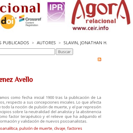
OS PUBLICADOS
AUTORES
SLAVIN, JONATHAN H.
>
>
enez Avello
omamos como fecha inicial
1900 tras la publicación de La
ros, respecto a sus concepciones iniciales. Lo que afecta
e todo la noción de pulsión de muerte, y el par
represión
incipios
sobre la neutralidad del analista y la abstinencia
omo factor terapéutico y el relieve que ha adquirido el
 formación y validación de nuevos
psicoanalistas.
oanalítica
,
pulsión de muerte
,
clivaje
,
factores