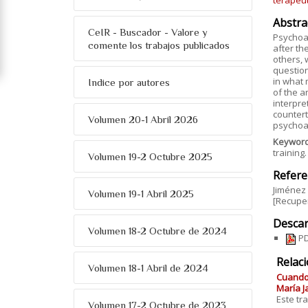
terapéu
Abstra
CeIR - Buscador - Valore y
Psychoan
comente los trabajos publicados
after th
others, w
question
in what 
Indice por autores
of the a
interpre
countert
Volumen 20-1 Abril 2026
psychoa
Keywor
training.
Volumen 19-2 Octubre 2025
Refere
Jiménez 
Volumen 19-1 Abril 2025
[Recuper
Descar
Volumen 18-2 Octubre de 2024
PD
Relac
Volumen 18-1 Abril de 2024
Cuando 
María J
Este tr
Volumen 17-2 Octubre de 2023