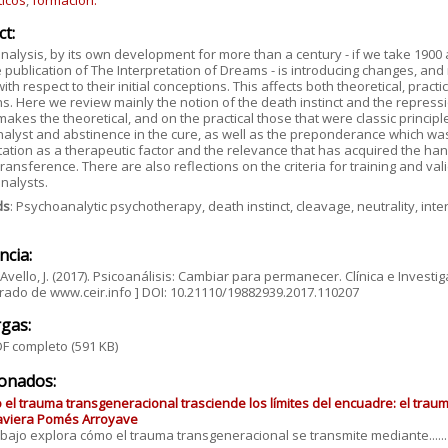
ticos
,
formación.
ct:
alysis, by its own development for more than a century - if we take 1900 as
e publication of The Interpretation of Dreams - is introducing changes, and
ith respect to their initial conceptions. This affects both theoretical, practi
s. Here we review mainly the notion of the death instinct and the repressi
makes the theoretical, and on the practical those that were classic principl
nalyst and abstinence in the cure, as well as the preponderance which wa
tation as a therapeutic factor and the relevance that has acquired the han
ransference. There are also reflections on the criteria for training and val
nalysts.
ds
: Psychoanalytic psychotherapy, death instinct, cleavage, neutrality, int
ncia:
Avello, J. (2017). Psicoanálisis: Cambiar para permanecer. Clínica e Investiga
ado de www.ceir.info ] DOI: 10.21110/19882939.2017.110207
gas:
F completo
(591 KB)
ionados:
el trauma transgeneracional trasciende los límites del encuadre: el trau
aviera Pomés Arroyave
abajo explora cómo el trauma transgeneracional se transmite mediante......