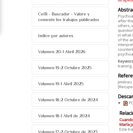
terapéu
Abstra
CeIR - Buscador - Valore y
Psychoan
comente los trabajos publicados
after th
others, w
question
in what 
Indice por autores
of the a
interpre
countert
Volumen 20-1 Abril 2026
psychoa
Keywor
training.
Volumen 19-2 Octubre 2025
Refere
Jiménez 
Volumen 19-1 Abril 2025
[Recuper
Descar
Volumen 18-2 Octubre de 2024
PD
Relac
Volumen 18-1 Abril de 2024
Cuando 
María J
Este tr
Volumen 17-2 Octubre de 2023