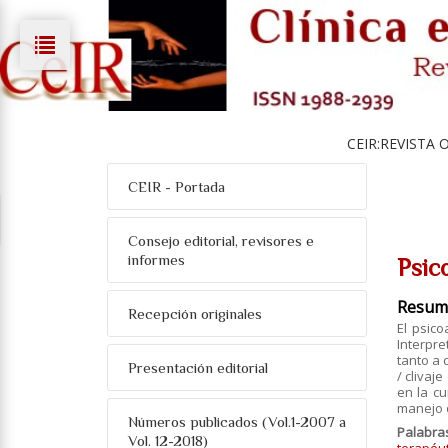
CEIR:REVISTA 
CEIR - Portada
Consejo editorial, revisores e
informes
Psic
Resum
Recepción originales
El psico
Interpre
tanto a
Presentación editorial
/ clivaj
en la c
manejo 
Números publicados (Vol.1-2007 a
Palabra
Vol. 12-2018)