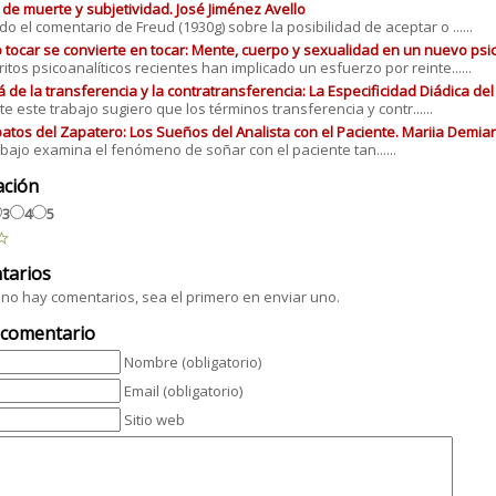
 de muerte y subjetividad. José Jiménez Avello
do el comentario de Freud (1930g) sobre la posibilidad de aceptar o ......
tocar se convierte en tocar: Mente, cuerpo y sexualidad en un nuevo psico
ritos psicoanalíticos recientes han implicado un esfuerzo por reinte......
á de la transferencia y la contratransferencia: La Especificidad Diádica de
e este trabajo sugiero que los términos transferencia y contr......
atos del Zapatero: Los Sueños del Analista con el Paciente. Mariia Demi
abajo examina el fenómeno de soñar con el paciente tan......
ación
3
4
5
tarios
no hay comentarios, sea el primero en enviar uno.
 comentario
Nombre (obligatorio)
Email (obligatorio)
Sitio web