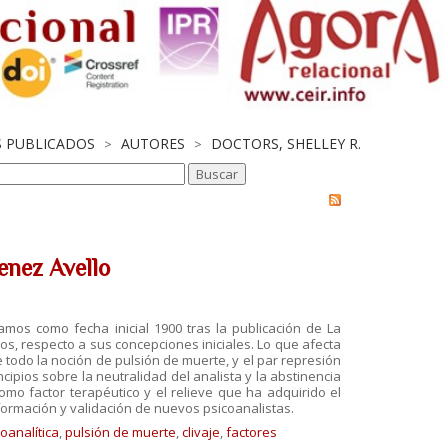
S PUBLICADOS
AUTORES
DOCTORS, SHELLEY R.
>
>
enez Avello
omamos como fecha inicial
1900 tras la publicación de La
ros, respecto a sus concepciones iniciales. Lo que afecta
e todo la noción de pulsión de muerte, y el par
represión
incipios
sobre la neutralidad del analista y la abstinencia
omo factor terapéutico y el relieve que ha adquirido el
 formación y validación de nuevos
psicoanalistas.
oanalítica
,
pulsión de muerte
,
clivaje
,
factores