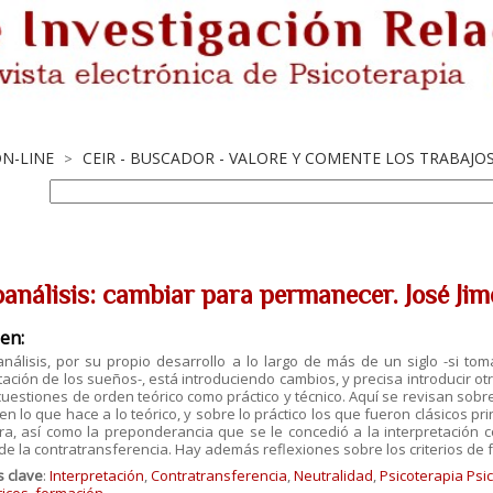
ON-LINE
CEIR - BUSCADOR - VALORE Y COMENTE LOS TRABAJO
>
oanálisis: cambiar para permanecer. José Jim
en:
análisis, por su propio desarrollo a lo largo de más de un siglo -si t
tación de los sueños-, está introduciendo cambios, y precisa
introducir ot
 cuestiones de orden
teórico como práctico y técnico. Aquí se revisan sobr
e en lo que hace a lo teórico, y sobre lo práctico los que fueron clásicos pr
ura, así como la preponderancia que se le
concedió a la interpretación c
de la
contratransferencia. Hay además reflexiones sobre los criterios de
s clave
:
Interpretación
,
Contratransferencia
,
Neutralidad
,
Psicoterapia Psic