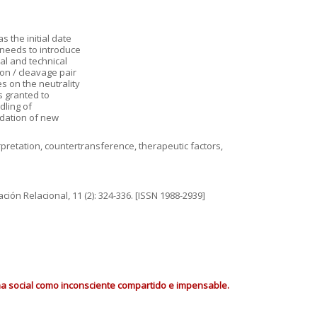
 the initial date
 needs to introduce
cal and technical
on / cleavage pair
es on the neutrality
s granted to
dling of
idation of new
erpretation, countertransference, therapeutic factors,
ción Relacional, 11 (2): 324-336. [ISSN 1988-2939]
ma social como inconsciente compartido e impensable.