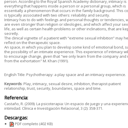
person. According to the Royal Spanish Academy dictionary, intimacy is
everything that happens inside a person or a personal group, which is
essentially a phenomenon that occurs in the family background. This c
is typically associated with two others: reliability and security.
Intimacy has to do with feelings and personal thoughts or tendencies, 
are even stronger than religion or ideologies, and which affect your se
life, as well as certain health problems or other inclinations, that are ke
secretly.
The clinical vignette of a patient with “extreme sexual inhibition” may h
reflect on the therapeutic space.
An space, in which you plan to develop some kind of emotional bond, s
the possibility of an intimate experience. This experience of intimacy wil
to encourage change, given that "we only learn from the company and 
from the exhortation" M. Khan (1991).
English Title: Psychotherapy: a play space and an intimacy experience.
Keywords
: Play, intimacy, sexual desire, inhibition, therapist-patient
relationship, trust, security, boundaries, space and time.
Referencia:
Castaño, R. (2009). La psicoterapia: Un espacio de juego y una experien
intimidad. Clínica e Investigación Relacional, 3 (2): 358-371.
Descargas:
PDF completo
(402 KB)