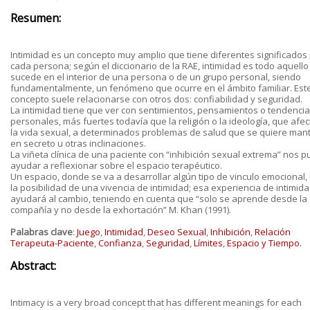
Resumen:
Intimidad es un concepto muy amplio que tiene diferentes significados
cada persona; según el diccionario de la RAE, intimidad es todo aquell
sucede en el interior de una persona o de un grupo personal, siendo
fundamentalmente, un fenómeno que ocurre en el ámbito familiar. Est
concepto suele relacionarse con otros dos: confiabilidad y seguridad.
La intimidad tiene que ver con sentimientos, pensamientos o tendenci
personales, más fuertes todavía que la religión o la ideología, que afec
la vida sexual, a determinados problemas de salud que se quiere man
en secreto u otras inclinaciones.
La viñeta clínica de una paciente con “inhibición sexual extrema” nos 
ayudar a reflexionar sobre el espacio terapéutico.
Un espacio, donde se va a desarrollar algún tipo de vinculo emocional
la posibilidad de una vivencia de intimidad; esa experiencia de intimid
ayudará al cambio, teniendo en cuenta que “solo se aprende desde la
compañía y no desde la exhortación” M. Khan (1991).
Palabras clave
:
Juego
,
Intimidad
,
Deseo Sexual
,
Inhibición
,
Relación
Terapeuta-Paciente
,
Confianza
,
Seguridad
,
Límites
,
Espacio y Tiempo.
Abstract:
Intimacy is a very broad concept that has different meanings for each