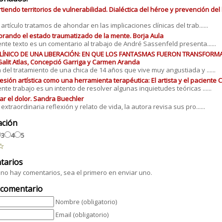
iendo territorios de vulnerabilidad. Dialéctica del héroe y prevención del
 artículo tratamos de ahondar en las implicaciones clínicas del trab......
rando el estado traumatizado de la mente. Borja Aula
iente texto es un comentario al trabajo de André Sassenfeld presenta......
LÍNICO DE UNA LIBERACIÓN: EN QUE LOS FANTASMAS FUERON TRANSFORM
Galit Atlas, Concepció Garriga y Carmen Aranda
a del tratamiento de una chica de 14 años que vive muy angustiada y ......
esión artística como una herramienta terapéutica: El artista y el paciente 
ente trabajo es un intento de resolver algunas inquietudes teóricas ......
ar el dolor. Sandra Buechler
extraordinaria reflexión y relato de vida, la autora revisa sus pro......
ación
3
4
5
tarios
no hay comentarios, sea el primero en enviar uno.
 comentario
Nombre (obligatorio)
Email (obligatorio)