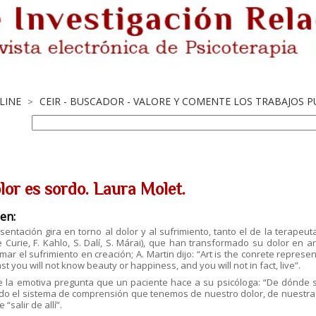
LINE
CEIR - BUSCADOR - VALORE Y COMENTE LOS TRABAJOS 
>
lor es sordo. Laura Molet.
en:
sentación gira en torno al dolor y al sufrimiento, tanto el de la terapeut
Curie, F. Kahlo, S. Dalí, S. Márai), que han transformado su dolor en 
mar el sufrimiento en creación; A. Martin dijo: “Art is the conrete represent
ast you will not know beauty or happiness, and you will not in fact, live”.
e la emotiva pregunta que un paciente hace a su psicóloga: “De dónde sa
do el sistema de comprensión que tenemos de nuestro dolor, de nuestras
“salir de allí”.