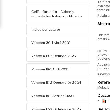
La funci
extremos
tanto nu
CeIR - Buscador - Valore y
Palabra
comente los trabajos publicados
Abstra
Indice por autores
This pre
artists 
Volumen 20-1 Abril 2026
Followin
answer 
Volumen 19-2 Octubre 2025
audience 
As thera
process 
Volumen 19-1 Abril 2025
Keywor
Refere
Volumen 18-2 Octubre de 2024
Molet, L
Descar
Volumen 18-1 Abril de 2024
PD
Relac
Volumen 17-2 Octubre de 2023