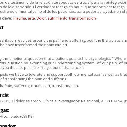
ón de testimonio de la relación terapéutica es crucial para la reintegraci
 de la disociación. El verdadero testigo es aquel que soporta ser testig
estro dolor mental como el de los pacientes, para poder así ayudar en el 
s clave
:
Trauma
,
arte
,
Dolor
,
sufrimiento
,
transformación.
ct:
sentation revolves around the pain and suffering, both the therapist’s and
who have transformed their pain into art.
g the emotional question that a patient puts to his psychologist: " Wher
this question by extending our understanding system of our pain, of o
you that it is possible " to get out of that place ".
pists we have to tolerate and support both our mental pain as well as that o
of transforming the pain and suffering.
ds
: Pain, suffering, trauma, art, transformation.
ncia:
. (2015). El dolor es sordo. Clínica e Investigación Relacional, 9 (3): 687-69
gas:
F completo
(689 KB)
ionados: