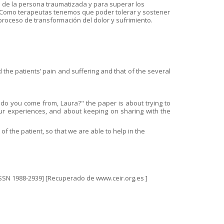
ón de la persona traumatizada y para superar los
o. Como terapeutas tenemos que poder tolerar y sostener
proceso de transformación del dolor y sufrimiento.
 the patients’ pain and suffering and that of the several
e do you come from, Laura?" the paper is about trying to
ur experiences, and about keeping on sharing with the
f the patient, so that we are able to help in the
4. [ISSN 1988-2939] [Recuperado de www.ceir.org.es ]