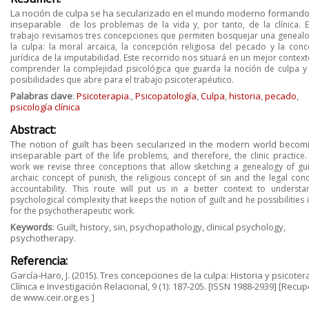
La noción de culpa se ha secularizado en el mundo moderno formando
inseparable
de los problemas de la vida y, por tanto, de la clínica. 
trabajo revisamos tres
concepciones que permiten bosquejar una genealo
la culpa: la moral arcaica, la
concepción religiosa del pecado y la conc
jurídica de la imputabilidad. Este recorrido nos
situará en un mejor contex
comprender la complejidad psicológica que guarda
la noción de culpa y
posibilidades que abre para el trabajo psicoterapéutico.
Palabras clave
:
Psicoterapia.
,
Psicopatología
,
Culpa
,
historia
,
pecado
,
psicología clínica
Abstract:
The notion of guilt has been secularized in the modern world becom
inseparable part
of the life problems, and therefore, the clinic practice. 
work we revise three
conceptions that allow sketching a genealogy of gui
archaic concept of punish, the
religious concept of sin and the legal con
accountability. This route will put us in a
better context to understa
psychological complexity that keeps the notion of guilt
and he possibilities 
for the psychotherapeutic work.
Keywords
: Guilt, history, sin, psychopathology, clinical psychology,
psychotherapy.
Referencia:
García‐Haro, J. (2015). Tres concepciones de la culpa: Historia y psicoter
Clínica e Investigación Relacional, 9 (1): 187‐205. [ISSN 1988‐2939] [Recu
de www.ceir.org.es ]