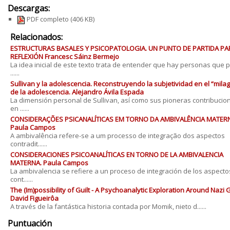
Descargas:
PDF completo
(406 KB)
Relacionados:
ESTRUCTURAS BASALES Y PSICOPATOLOGIA. UN PUNTO DE PARTIDA PA
REFLEXIÓN Francesc Sáinz Bermejo
La idea inicial de este texto trata de entender que hay personas que 
......
Sullivan y la adolescencia. Reconstruyendo la subjetividad en el “milag
de la adolescencia. Alejandro Ávila Espada
La dimensión personal de Sullivan, así como sus pioneras contribucio
en ......
CONSIDERAÇÕES PSICANALÍTICAS EM TORNO DA AMBIVALÊNCIA MATER
Paula Campos
A ambivalência refere-se a um processo de integração dos aspectos
contradit......
CONSIDERACIONES PSICOANALÍTICAS EN TORNO DE LA AMBIVALENCIA
MATERNA. Paula Campos
La ambivalencia se refiere a un proceso de integración de los aspecto
cont......
The (Im)possibility of Guilt - A Psychoanalytic Exploration Around Nazi Gu
David Figueirôa
A través de la fantástica historia contada por Momik, nieto d......
Puntuación