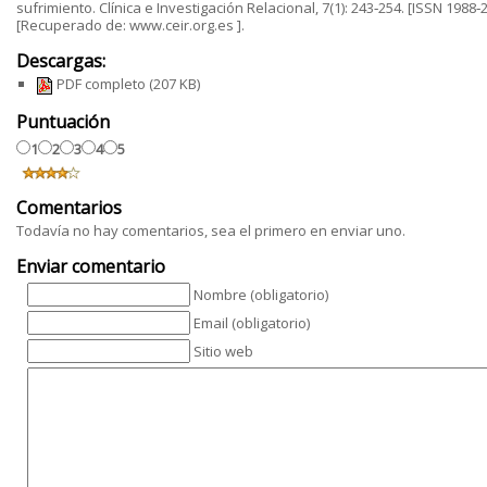
sufrimiento. Clínica e Investigación Relacional, 7(1): 243‐254. [ISSN 1988‐
[Recuperado de: www.ceir.org.es ].
Descargas:
PDF completo
(207 KB)
Puntuación
1
2
3
4
5
Comentarios
Todavía no hay comentarios, sea el primero en enviar uno.
Enviar comentario
Nombre (obligatorio)
Email (obligatorio)
Sitio web