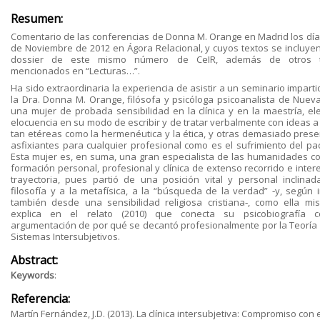
Resumen:
Comentario de las conferencias de Donna M. Orange en Madrid los días
de Noviembre de 2012 en Ágora Relacional, y cuyos textos se incluyen
dossier de este mismo número de CeIR, además de otros t
mencionados en “Lecturas…”.
Ha sido extraordinaria la experiencia de asistir a un seminario impart
la Dra. Donna M. Orange, filósofa y psicóloga psicoanalista de Nueva
una mujer de probada sensibilidad en la clínica y en la maestría, el
elocuencia en su modo de escribir y de tratar verbalmente con ideas a
tan etéreas como la hermenéutica y la ética, y otras demasiado prese
asfixiantes para cualquier profesional como es el sufrimiento del pac
Esta mujer es, en suma, una gran especialista de las humanidades c
formación personal, profesional y clínica de extenso recorrido e inter
trayectoria, pues partió de una posición vital y personal inclinad
filosofía y a la metafísica, a la “búsqueda de la verdad” ‐y, según i
también desde una sensibilidad religiosa cristiana‐, como ella mi
explica en el relato (2010) que conecta su psicobiografía 
argumentación de por qué se decantó profesionalmente por la Teoría 
Sistemas Intersubjetivos.
Abstract:
Keywords
:
Referencia:
Martín Fernández, J.D. (2013). La clínica intersubjetiva: Compromiso con 