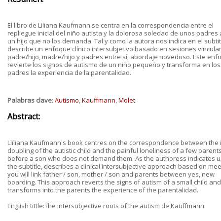
El libro de Liliana Kaufmann se centra en la correspondencia entre el
repliegue inicial del niño autista y la dolorosa soledad de unos padres
un hijo que no los demanda. Tal y como la autora nos indica en el subtit
describe un enfoque clínico intersubjetivo basado en sesiones vincula
padre/hijo, madre/hijo y padres entre sí, abordaje novedoso. Este enf
revierte los signos de autismo de un niño pequeño y transforma en los
padres la experiencia de la parentalidad.
Palabras clave
:
Autismo
,
Kauffmann
,
Molet.
Abstract:
Lliliana Kaufmann's book centres on the correspondence between the in
doubling of the autistic child and the painful loneliness of a few parent
before a son who does not demand them. As the authoress indicates u
the subtitle, describes a clinical intersubjective approach based on mee
you will link father / son, mother / son and parents between yes, new
boarding. This approach reverts the signs of autism of a small child and
transforms into the parents the experience of the parentalidad.
English tittle:The intersubjective roots of the autism de Kauffmann.