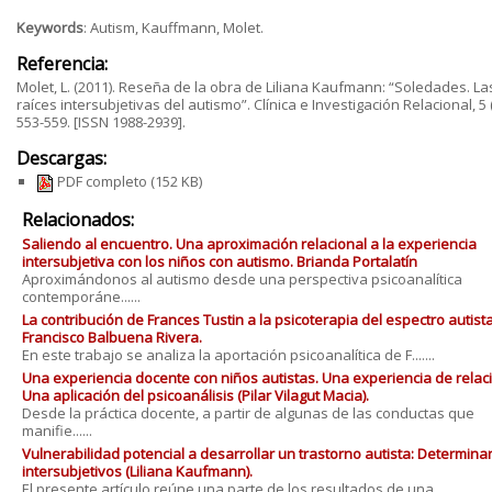
Keywords
: Autism, Kauffmann, Molet.
Referencia:
Molet, L. (2011). Reseña de la obra de Liliana Kaufmann: “Soledades. La
raíces intersubjetivas del autismo”. Clínica e Investigación Relacional, 5 (
553-559. [ISSN 1988-2939].
Descargas:
PDF completo
(152 KB)
Relacionados:
Saliendo al encuentro. Una aproximación relacional a la experiencia
intersubjetiva con los niños con autismo. Brianda Portalatín
Aproximándonos al autismo desde una perspectiva psicoanalítica
contemporáne......
La contribución de Frances Tustin a la psicoterapia del espectro autista
Francisco Balbuena Rivera.
En este trabajo se analiza la aportación psicoanalítica de F.......
Una experiencia docente con niños autistas. Una experiencia de relac
Una aplicación del psicoanálisis (Pilar Vilagut Macia).
Desde la práctica docente, a partir de algunas de las conductas que
manifie......
Vulnerabilidad potencial a desarrollar un trastorno autista: Determina
intersubjetivos (Liliana Kaufmann).
El presente artículo reúne una parte de los resultados de una