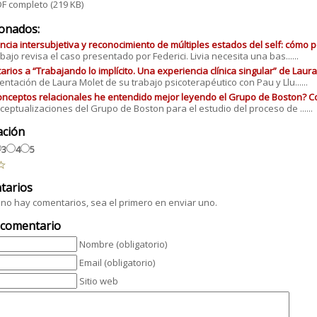
F completo
(219 KB)
ionados:
ncia intersubjetiva y reconocimiento de múltiples estados del self: cómo p
abajo revisa el caso presentado por Federici. Livia necesita una bas......
rios a “Trabajando lo implícito. Una experiencia clínica singular” de Laura 
entación de Laura Molet de su trabajo psicoterapéutico con Pau y Llu......
nceptos relacionales he entendido mejor leyendo el Grupo de Boston? Com
ceptualizaciones del Grupo de Boston para el estudio del proceso de ......
ación
3
4
5
tarios
no hay comentarios, sea el primero en enviar uno.
 comentario
Nombre (obligatorio)
Email (obligatorio)
Sitio web