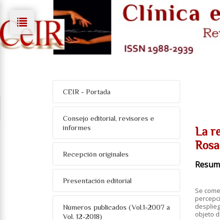
CEIR - Portada
Consejo editorial, revisores e
informes
La r
Rosa 
Recepción originales
Resum
Presentación editorial
Se comen
percepci
desplieg
Números publicados (Vol.1-2007 a
objeto d
Vol. 12-2018)