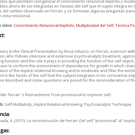
das que permiten reorganizar el conocimiento relacional implícito y moder
bles ahora de ser integradas en facetas del self que el sujeto integra en
 del cambio observado en Ferran, y se formulan algunas preguntas para la
 vista relacional.
s clave
:
Conocimiento Relacional Implícito
,
Multiplicidad del Self
,
Técnica Ps
ct:
ry to the Clinical Presentation by Rosa Velasco, on Ferran, a person with
on, who follows intensive and extensive psychoanalytic treatment, approac
ng function and the role it plays in providing the function of the self object
ase to conform the environment of dependence for growth in which shared
tion of the implicit relational knowing and to moderate and filter the em
ed in the facets of the self that the subject integrates in his conscience
re described and some questions are posed for the reconsideration of the
Title: Ferran ´s Reenactment: From provisional to explorer self.
ds
: Self Multiplicity, Implicit Relational Knowing, Psychoanalytic Technique.
ncia:
pada, A. (2011). La reconstrucción de Ferran: Del self “provisional” al “explor
gas: