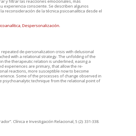
ar y filtrar las reacciones emocionales, más
 su experiencia consciente. Se describen algunos
 reconsideración de la técnica psicoanalítica desde el
icoanalítica
,
Despersonalización.
 repeated de-personalization crisis with delusional
hed with a relational strategy. The unfolding of the
, in the therapeutic relation is underlined, easing a
 experiences are primary, that allow the re-
otional reactions, more susceptible now to become
 experience. Some of the processes of change observed in
 psychoanalytic technique from the relational point of
ador”. Clínica e Investigación Relacional, 5 (2): 331-338.