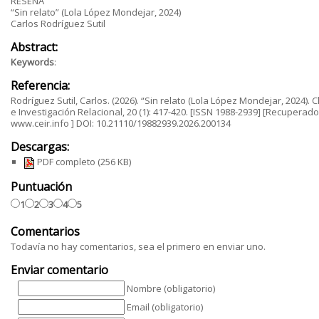
RESEÑA
“Sin relato” (Lola López Mondejar, 2024)
Carlos Rodríguez Sutil
Abstract:
Keywords
:
Referencia:
Rodríguez Sutil, Carlos. (2026). “Sin relato (Lola López Mondejar, 2024). C
e Investigación Relacional, 20 (1): 417-420. [ISSN 1988-2939] [Recuperad
www.ceir.info ] DOI: 10.21110/19882939.2026.200134
Descargas:
PDF completo
(256 KB)
Puntuación
1
2
3
4
5
Comentarios
Todavía no hay comentarios, sea el primero en enviar uno.
Enviar comentario
Nombre (obligatorio)
Email (obligatorio)