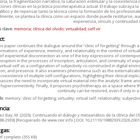
ia, la fragmentación narrativa, la saturación estimular y la coexistencia 
ciones clínicas en la práctica psicoterapéutica actual. El trabajo subraya l
lítico y de repensar tanto la técnica como la formación de los profesiona
lmente, se plantea la clínica como un espacio donde puede restituirse, a
experiencia, vínculo y continuidad 
s clave
:
memoria; clínica del olvido; virtualidad; self vir
ct:
is paper continues the dialogue around the “clinic of forgetting” through a
rmations of experience, memory, and relationality in the context of virtual
of experiential disconnection as one of the key expressions of contemporar
isruption in the processes of inscription, articulation, and continuity of 
virtual self as a configuration of subjectivity co-constructed in digital en
ion, and presence. It also examines phenomena such as the externalizatio
coexistence of multiple self-configurations, highlighting their clinical imp
sizes the need to incorporate virtual material into the analytic frame and 
hyperconnectivity. Finally, it proposes psychotherapy as a space where the 
continuity can be restored, even if only in 
ds
: memory; clinic of forgetting; virtuality; virtual self; relationality; subjec
ncia:
z Bay, M. (2026). Continuando el diálogo y metaanálisis de la clínica del Olvi
88-2939] [Recuperado de www.ceir.info ] DOI: 10.21110/19882939.2026.200
gas:
F completo
(355 KB)