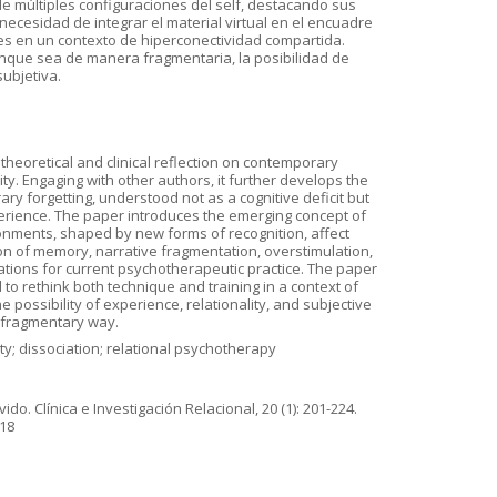
de múltiples configuraciones del self, destacando sus
a necesidad de integrar el material virtual en el encuadre
les en un contexto de hiperconectividad compartida.
unque sea de manera fragmentaria, la posibilidad de
subjetiva.
 theoretical and clinical reflection on contemporary
ity. Engaging with other authors, it further develops the
y forgetting, understood not as a cognitive deficit but
experience. The paper introduces the emerging concept of
vironments, shaped by new forms of recognition, affect
n of memory, narrative fragmentation, overstimulation,
lications for current psychotherapeutic practice. The paper
to rethink both technique and training in a context of
possibility of experience, relationality, and subjective
a fragmentary way.
tivity; dissociation; relational psychotherapy
do. Clínica e Investigación Relacional, 20 (1): 201-224.
118