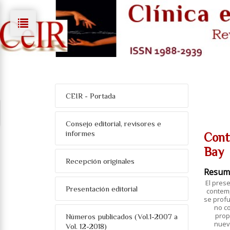
CEIR - Portada
Consejo editorial, revisores e
informes
Conti
Bay
Recepción originales
Resum
El prese
Presentación editorial
contemp
se profu
no co
prop
Números publicados (Vol.1-2007 a
nuev
Vol. 12-2018)