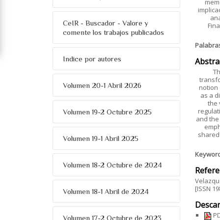
memor
implica
ana
CeIR - Buscador - Valore y
Fina
comente los trabajos publicados
Palabra
Indice por autores
Abstra
Th
transfo
Volumen 20-1 Abril 2026
notion 
as a d
the 
regulat
Volumen 19-2 Octubre 2025
and the 
empha
shared 
Volumen 19-1 Abril 2025
Keywor
Volumen 18-2 Octubre de 2024
Refere
Velazque
[ISSN 19
Volumen 18-1 Abril de 2024
Descar
PD
Volumen 17-2 Octubre de 2023