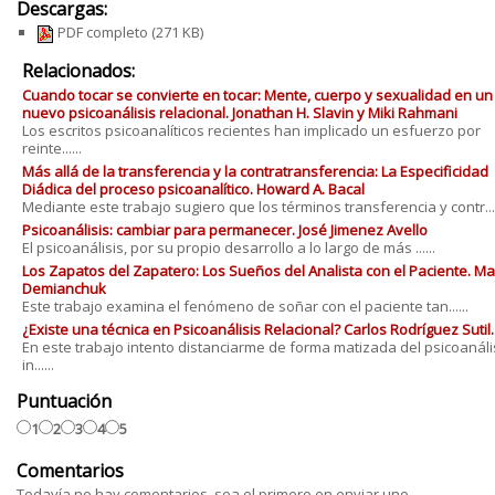
Descargas:
PDF completo
(271 KB)
Relacionados:
Cuando tocar se convierte en tocar: Mente, cuerpo y sexualidad en un
nuevo psicoanálisis relacional. Jonathan H. Slavin y Miki Rahmani
Los escritos psicoanalíticos recientes han implicado un esfuerzo por
reinte......
Más allá de la transferencia y la contratransferencia: La Especificidad
Diádica del proceso psicoanalítico. Howard A. Bacal
Mediante este trabajo sugiero que los términos transferencia y contr....
Psicoanálisis: cambiar para permanecer. José Jimenez Avello
El psicoanálisis, por su propio desarrollo a lo largo de más ......
Los Zapatos del Zapatero: Los Sueños del Analista con el Paciente. Ma
Demianchuk
Este trabajo examina el fenómeno de soñar con el paciente tan......
¿Existe una técnica en Psicoanálisis Relacional? Carlos Rodríguez Sutil.
En este trabajo intento distanciarme de forma matizada del psicoanáli
in......
Puntuación
1
2
3
4
5
Comentarios
Todavía no hay comentarios, sea el primero en enviar uno.