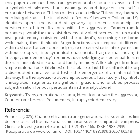
This paper examines how transgenerational trauma is transmitted t
unsymbolized silences that sustain gaps and fragment the self. 
encounter between a Chilean patient and a fellow Chilean psychother
both living abroad—the initial wish to “choose” between Chilean and S
identities opens the wound of growing up under dictatorship a
persistence of identifications with the aggressor. Countertransf
becomes pivotal: the therapist dreams of violent scenes and recogniz
own postmemory entwined with the patient’s, stretching role boun
while making them thinkable. Anger functions as a compass of different
within a shared unconscious, helping to discern what is mine, yours, a
without collapsing into tyrannical enactments. I argue that moving 
“intrapsychic democracy” requires acknowledging our potential to ha
the harm inscribed in social and family memory. A flexible-yet-firm fr
simple material tools (lifelines) offer a place to hold the unthinkable, o
a dissociated narrative, and foster the emergence of an internal “thir
this way, the therapeutic relationship becomes a laboratory of symboli
it integrates fragments, re-signifies migration, and enables proces
subjectivization for both participants in the analytic bond
Keywords
: Transgenerational trauma, Identification with the aggressor,
Countertransference, Postmemory, Intrapsychic democracy.
Referencia:
Pomés, J. (2025). Cuando el trauma transgeneracional trasciende los lím
del encuadre: el trauma social como inconsciente compartido e impens
Clínica e Investigación Relacional, 19 (2): 457-466. [ISSN 1988-2939]
[Recuperado de www.ceir.info ] DOI: 10.21110/19882939.2025.190218