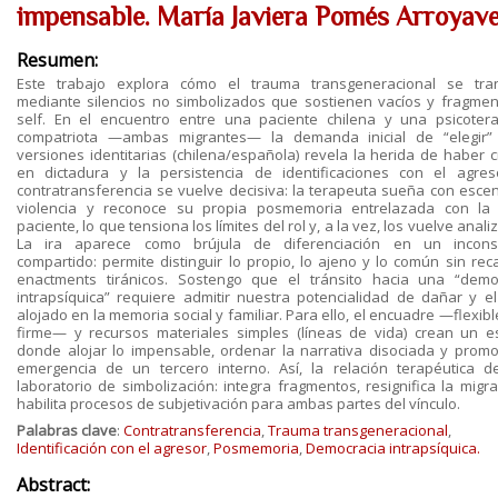
impensable. María Javiera Pomés Arroyav
Resumen:
Este trabajo explora cómo el trauma transgeneracional se tra
mediante silencios no simbolizados que sostienen vacíos y fragmen
self. En el encuentro entre una paciente chilena y una psicoter
compatriota —ambas migrantes— la demanda inicial de “elegir”
versiones identitarias (chilena/española) revela la herida de haber c
en dictadura y la persistencia de identificaciones con el agres
contratransferencia se vuelve decisiva: la terapeuta sueña con esce
violencia y reconoce su propia posmemoria entrelazada con la
paciente, lo que tensiona los límites del rol y, a la vez, los vuelve anali
La ira aparece como brújula de diferenciación en un incons
compartido: permite distinguir lo propio, lo ajeno y lo común sin rec
enactments tiránicos. Sostengo que el tránsito hacia una “demo
intrapsíquica” requiere admitir nuestra potencialidad de dañar y e
alojado en la memoria social y familiar. Para ello, el encuadre —flexib
firme— y recursos materiales simples (líneas de vida) crean un e
donde alojar lo impensable, ordenar la narrativa disociada y promo
emergencia de un tercero interno. Así, la relación terapéutica d
laboratorio de simbolización: integra fragmentos, resignifica la migra
habilita procesos de subjetivación para ambas partes del vínculo.
Palabras clave
:
Contratransferencia
,
Trauma transgeneracional
,
Identificación con el agresor
,
Posmemoria
,
Democracia intrapsíquica.
Abstract: