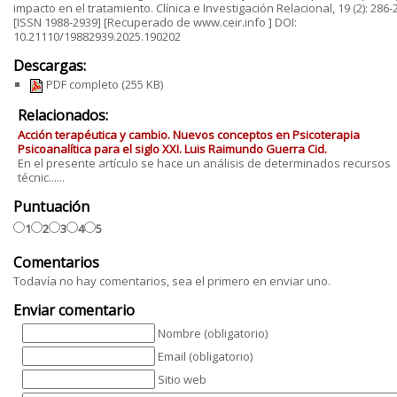
impacto en el tratamiento. Clínica e Investigación Relacional, 19 (2): 286-
[ISSN 1988-2939] [Recuperado de www.ceir.info ] DOI:
10.21110/19882939.2025.190202
Descargas:
PDF completo
(255 KB)
Relacionados:
Acción terapéutica y cambio. Nuevos conceptos en Psicoterapia
Psicoanalítica para el siglo XXI. Luis Raimundo Guerra Cid.
En el presente artículo se hace un análisis de determinados recursos
técnic......
Puntuación
1
2
3
4
5
Comentarios
Todavía no hay comentarios, sea el primero en enviar uno.
Enviar comentario
Nombre (obligatorio)
Email (obligatorio)
Sitio web