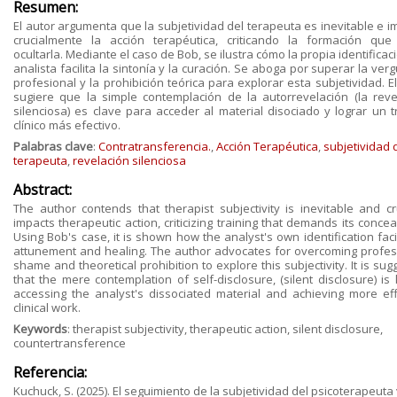
Resumen:
El autor argumenta que la subjetividad del terapeuta es inevitable e i
crucialmente la acción terapéutica, criticando la formación que
ocultarla. Mediante el caso de Bob, se ilustra cómo la propia identificac
analista facilita la sintonía y la curación. Se aboga por superar la ve
profesional y la prohibición teórica para explorar esta subjetividad. E
sugiere que la simple contemplación de la autorrevelación (la reve
silenciosa) es clave para acceder al material disociado y lograr un t
clínico más efectivo.
Palabras clave
:
Contratransferencia.
,
Acción Terapéutica
,
subjetividad 
terapeuta
,
revelación silenciosa
Abstract:
The author contends that therapist subjectivity is inevitable and cru
impacts therapeutic action, criticizing training that demands its conce
Using Bob's case, it is shown how the analyst's own identification faci
attunement and healing. The author advocates for overcoming profes
shame and theoretical prohibition to explore this subjectivity. It is su
that the mere contemplation of self-disclosure, (silent disclosure) is
accessing the analyst's dissociated material and achieving more eff
clinical work.
Keywords
: therapist subjectivity, therapeutic action, silent disclosure,
countertransference
Referencia:
Kuchuck, S. (2025). El seguimiento de la subjetividad del psicoterapeuta