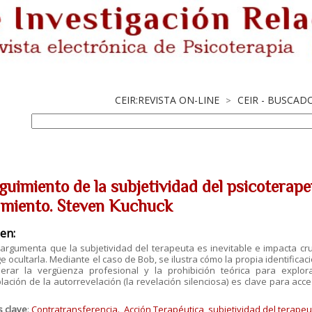
CEIR:REVISTA ON-LINE
CEIR - BUSCAD
>
guimiento de la subjetividad del psicoterape
amiento. Steven Kuchuck
en:
 argumenta que la subjetividad del terapeuta es inevitable e impacta cru
e ocultarla. Mediante el caso de Bob, se ilustra cómo la propia identificació
erar la vergüenza profesional y la prohibición teórica para explora
ación de la autorrevelación (la revelación silenciosa) es clave para acce
.
s clave
:
Contratransferencia.
,
Acción Terapéutica
,
subjetividad del terapeu