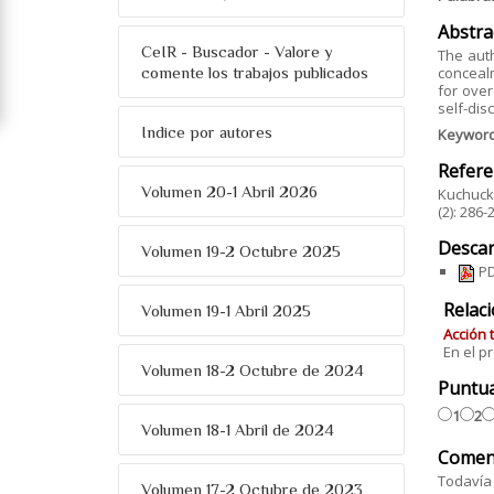
Abstra
CeIR - Buscador - Valore y
The auth
comente los trabajos publicados
concealm
for over
self-dis
Indice por autores
Keywor
Refere
Volumen 20-1 Abril 2026
Kuchuck,
(2): 286
Descar
Volumen 19-2 Octubre 2025
PD
Relac
Volumen 19-1 Abril 2025
Acción 
En el p
Volumen 18-2 Octubre de 2024
Puntu
1
2
Volumen 18-1 Abril de 2024
Comen
Todavía 
Volumen 17-2 Octubre de 2023