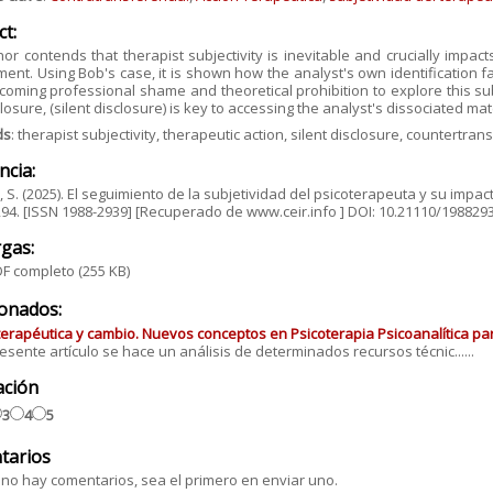
ct:
or contends that therapist subjectivity is inevitable and crucially impacts
ent. Using Bob's case, it is shown how the analyst's own identification 
coming professional shame and theoretical prohibition to explore this sub
closure, (silent disclosure) is key to accessing the analyst's dissociated mat
ds
: therapist subjectivity, therapeutic action, silent disclosure, countertra
ncia:
 S. (2025). El seguimiento de la subjetividad del psicoterapeuta y su impact
-294. [ISSN 1988-2939] [Recuperado de www.ceir.info ] DOI: 10.21110/198829
gas:
F completo
(255 KB)
ionados:
terapéutica y cambio. Nuevos conceptos en Psicoterapia Psicoanalítica par
resente artículo se hace un análisis de determinados recursos técnic......
ación
3
4
5
tarios
no hay comentarios, sea el primero en enviar uno.