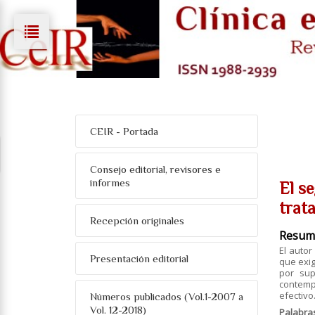
CEIR - Portada
Consejo editorial, revisores e
informes
El se
trat
Recepción originales
Resum
El autor
Presentación editorial
que exig
por sup
contempl
efectivo
Números publicados (Vol.1-2007 a
Vol. 12-2018)
Palabra