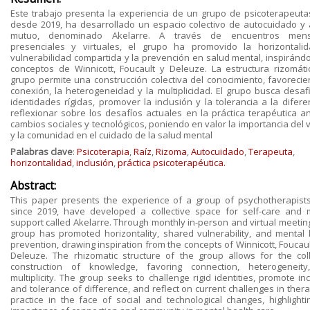
Este trabajo presenta la experiencia de un grupo de psicoterapeuta
desde 2019, ha desarrollado un espacio colectivo de autocuidado y
mutuo, denominado Akelarre. A través de encuentros mens
presenciales y virtuales, el grupo ha promovido la horizontalid
vulnerabilidad compartida y la prevención en salud mental, inspiránd
conceptos de Winnicott, Foucault y Deleuze. La estructura rizomáti
grupo permite una construcción colectiva del conocimiento, favorecie
conexión, la heterogeneidad y la multiplicidad. El grupo busca desafi
identidades rígidas, promover la inclusión y la tolerancia a la difere
reflexionar sobre los desafíos actuales en la práctica terapéutica an
cambios sociales y tecnológicos, poniendo en valor la importancia del 
y la comunidad en el cuidado de la salud mental
Palabras clave
:
Psicoterapia
,
Raíz
,
Rizoma
,
Autocuidado
,
Terapeuta
,
horizontalidad
,
inclusión
,
práctica psicoterapéutica.
Abstract:
This paper presents the experience of a group of psychotherapist
since 2019, have developed a collective space for self-care and 
support called Akelarre. Through monthly in-person and virtual meeting
group has promoted horizontality, shared vulnerability, and mental 
prevention, drawing inspiration from the concepts of Winnicott, Foucau
Deleuze. The rhizomatic structure of the group allows for the coll
construction of knowledge, favoring connection, heterogeneit
multiplicity. The group seeks to challenge rigid identities, promote in
and tolerance of difference, and reflect on current challenges in ther
practice in the face of social and technological changes, highlighti