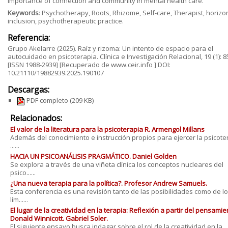
importance of connection and community in mental health care.
Keywords
: Psychotherapy, Roots, Rhizome, Self-care, Therapist, horizon
inclusion, psychotherapeutic practice.
Referencia:
Grupo Akelarre (2025). Raíz y rizoma: Un intento de espacio para el
autocuidado en psicoterapia. Clínica e Investigación Relacional, 19 (1): 8
[ISSN 1988-2939] [Recuperado de www.ceir.info ] DOI:
10.21110/19882939.2025.190107
Descargas:
PDF completo
(209 KB)
Relacionados:
El valor de la literatura para la psicoterapia R. Armengol Millans
Además del conocimiento e instrucción propios para ejercer la psicote
......
HACIA UN PSICOANÁLISIS PRAGMÁTICO. Daniel Golden
Se explora a través de una viñeta clínica los conceptos nucleares del
psico......
¿Una nueva terapia para la política?. Profesor Andrew Samuels.
Esta conferencia es una revisión tanto de las posibilidades como de l
lím......
El lugar de la creatividad en la terapia: Reflexión a partir del pensamie
Donald Winnicott. Gabriel Soler.
El siguiente ensayo busca indagar sobre el rol de la creatividad en la