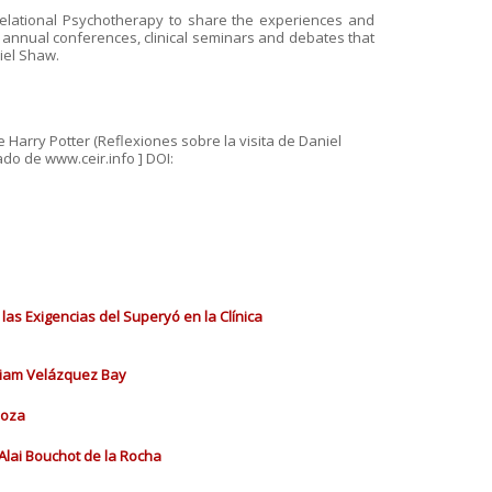
 Relational Psychotherapy to share the experiences and
 annual conferences, clinical seminars and debates that
iel Shaw.
de Harry Potter (Reflexiones sobre la visita de Daniel
ado de www.ceir.info ] DOI:
las Exigencias del Superyó en la Clínica
iriam Velázquez Bay
doza
Alai Bouchot de la Rocha