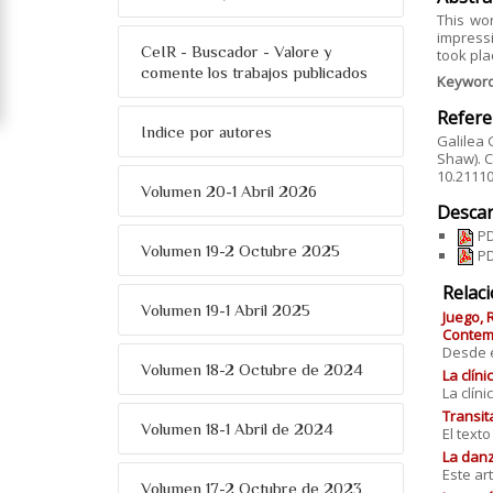
This wor
impressi
CeIR - Buscador - Valore y
took pla
comente los trabajos publicados
Keywor
Refere
Indice por autores
Galilea 
Shaw). C
10.2111
Volumen 20-1 Abril 2026
Descar
PD
Volumen 19-2 Octubre 2025
PD
Relac
Volumen 19-1 Abril 2025
Juego, 
Contemp
Desde el
Volumen 18-2 Octubre de 2024
La clín
La clín
Transit
Volumen 18-1 Abril de 2024
El text
La danz
Este art
Volumen 17-2 Octubre de 2023