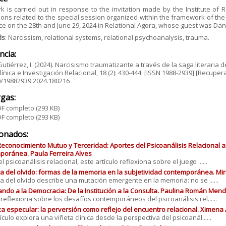
k is carried out in response to the invitation made by the Institute of
ons related to the special session organized within the framework of the
ce on the 28th and June 29, 2024 in Relational Agora, whose guest was Dan
ds
: Narcissism, relational systems, relational psychoanalysis, trauma.
ncia:
Gutiérrez, I. (2024). Narcisismo traumatizante a través de la saga literaria 
línica e Investigación Relacional, 18 (2): 430-444. [ISSN 1988-2939] [Recuper
0/19882939.2024.180216
gas:
F completo
(293 KB)
F completo
(293 KB)
ionados:
Reconocimiento Mutuo y Terceridad: Aportes del Psicoanálisis Relacional a 
oránea. Paula Ferreira Alves
 psicoanálisis relacional, este artículo reflexiona sobre el juego ......
ica del olvido: formas de la memoria en la subjetividad contemporánea. M
ica del olvido describe una mutación emergente en la memoria: no se ......
ando a la Democracia: De la Institución a la Consulta. Paulina Román Men
o reflexiona sobre los desafíos contemporáneos del psicoanálisis rel......
a especular: la perversión como reflejo del encuentro relacional. Ximena 
ículo explora una viñeta clínica desde la perspectiva del psicoanál......