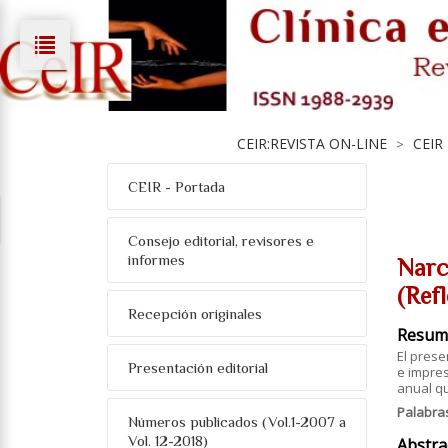
CEIR:REVISTA ON-LINE
CEIR
>
CEIR - Portada
Consejo editorial, revisores e
informes
Narc
(Refl
Recepción originales
Resum
El prese
Presentación editorial
e impres
anual qu
Palabra
Números publicados (Vol.1-2007 a
Vol. 12-2018)
Abstra