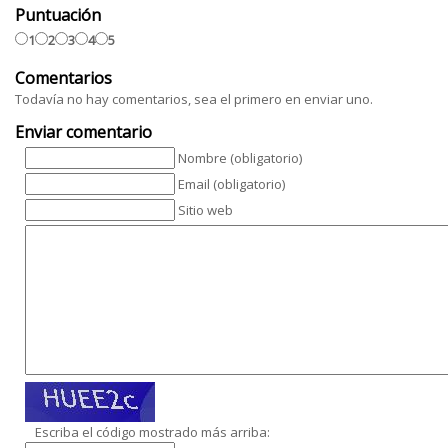
Puntuación
1
2
3
4
5
Comentarios
Todavía no hay comentarios, sea el primero en enviar uno.
Enviar comentario
Nombre (obligatorio)
Email (obligatorio)
Sitio web
Escriba el código mostrado más arriba: