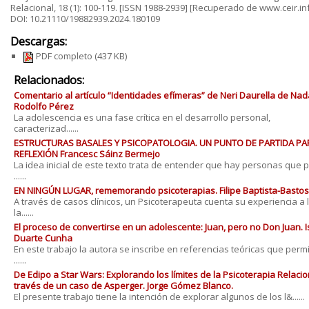
Relacional, 18 (1): 100-119. [ISSN 1988-2939] [Recuperado de www.ceir.inf
DOI: 10.21110/19882939.2024.180109
Descargas:
PDF completo
(437 KB)
Relacionados:
Comentario al artículo “Identidades efímeras” de Neri Daurella de Nad
Rodolfo Pérez
La adolescencia es una fase crítica en el desarrollo personal,
caracterizad......
ESTRUCTURAS BASALES Y PSICOPATOLOGIA. UN PUNTO DE PARTIDA PA
REFLEXIÓN Francesc Sáinz Bermejo
La idea inicial de este texto trata de entender que hay personas que 
......
EN NINGÚN LUGAR, rememorando psicoterapias. Filipe Baptista-Bastos
A través de casos clínicos, un Psicoterapeuta cuenta su experiencia a 
la......
El proceso de convertirse en un adolescente: Juan, pero no Don Juan. 
Duarte Cunha
En este trabajo la autora se inscribe en referencias teóricas que perm
......
De Edipo a Star Wars: Explorando los límites de la Psicoterapia Relacio
través de un caso de Asperger. Jorge Gómez Blanco.
El presente trabajo tiene la intención de explorar algunos de los l&......