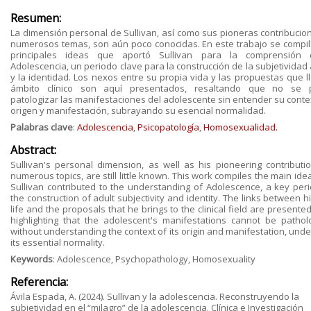
Resumen:
La dimensión personal de Sullivan, así como sus pioneras contribucio
numerosos temas, son aún poco conocidas. En este trabajo se compil
principales ideas que aportó Sullivan para la comprensión 
Adolescencia, un periodo clave para la construcción de la subjetividad
y la identidad. Los nexos entre su propia vida y las propuestas que ll
ámbito clínico son aquí presentados, resaltando que no se 
patologizar las manifestaciones del adolescente sin entender su conte
origen y manifestación, subrayando su esencial normalidad.
Palabras clave
:
Adolescencia
,
Psicopatología
,
Homosexualidad.
Abstract:
Sullivan's personal dimension, as well as his pioneering contributi
numerous topics, are still little known. This work compiles the main ide
Sullivan contributed to the understanding of Adolescence, a key peri
the construction of adult subjectivity and identity. The links between 
life and the proposals that he brings to the clinical field are presente
highlighting that the adolescent's manifestations cannot be pathol
without understanding the context of its origin and manifestation, unde
its essential normality.
Keywords
: Adolescence, Psychopathology, Homosexuality
Referencia:
Ávila Espada, A. (2024). Sullivan y la adolescencia. Reconstruyendo la
subjetividad en el “milagro” de la adolescencia. Clínica e Investigación