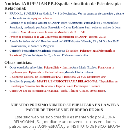
Noticias IARPP / IARPP-España / Instituto de Psicoterapia
Relacional:
FRANK L. SUMMERS en Madrid: 7 y 8 de Noviembre. Vea los anuncios de contenido y detalle
en las noticias de la
página de Inicio
Participe en el próximo Webinar de IARPP sobre
Psicoterapia, Psicoanálisis y Psicoanálisis
Relacional
, moderado por André Sassenfeld y Carlos Rodríguez Sutil, sobre un trabajo de Joan
Coderch.
Más información en la zona de Miembros de IARPP-E
Avance de programa de la XII Conferencia internacional de IARPP (Toronto, 2015)
Agende las fechas de la VI Reunión anual de IARPP-España (Valencia, 23 y 24 Octubre 2015).
Próximamente, el Avance de Programa.
Colección Pensamiento Relacional:
Vea nuestras
Novedades
:
Psicopatología Psicoanalítica
Relacional
(Carlos Rodríguez Sutil), volumen 12 de nuestra colección.
Otras noticias:
Otras novedades editoriales:
Psicoanálisis y familia
(Anne María Nicolo) /
Fanaticism in
Psychoanalysis. Upheavals in the Institutions
(Manuela Utrilla Robles)
II Congreso Nacional de Psicoterapia (FEAP): Barcelona, 21 y 22 Noviembre 2014
Estudios de postgrado:
MÁSTER EN PSICOTERAPIA RELACIONAL
/
Especialista en
Psicoterapia Psicoanalítica Relacional
/
Especialista en Psicoterapia Sistémica
.
Cursos On-line en Psicoterapia Relacional: Teoría, Técnica, Clínica, Investigación
.
NUESTRO PRÓXIMO NÚMERO SE PUBLICARÁ EN LA WEB A
PARTIR DE FINALES DE FEBRERO DE 2015
Este sitio web ha sido creado y es mantenido por ÁGORA
RELACIONAL, S.L., mediante un convenio con las entidades
patrocinadoras IARPP-ESPAÑA y el INSTITUTO DE PSICOTERAPIA