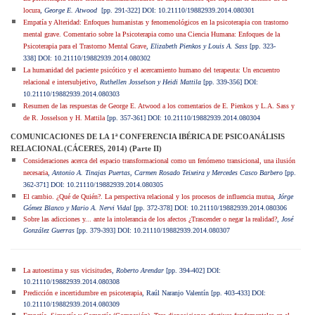
locura
, George E. Atwood
[pp. 291-322] DOI: 10.21110/19882939.2014.080301
Empatía y Alteridad: Enfoques humanistas y fenomenológicos en la psicoterapia con trastorno
mental grave. Comentario sobre la Psicoterapia como una Ciencia Humana: Enfoques de la
Psicoterapia para el Trastorno Mental Grave
,
Elizabeth Pien
kos y Louis A. Sass
[pp. 323-
338] DOI: 10.21110/19882939.2014.080302
La humanidad del paciente psicótico y el acercamiento humano del terapeuta: Un encuentro
relacional e intersubjetivo
,
Ruthellen Josselson y Heidi Mattila
[pp. 339
-356] DOI:
10.21110/19882939.2014.080303
Resumen de las respuestas de George E. Atwood a los comentarios de E. Pienkos y L.A. Sass y
de R. Josselson y H. Mattila
[pp. 357-361] DOI: 10.21110/19882939.2014.080304
COMUNICACIONES DE LA 1ª CONFERENCIA IBÉRICA DE PSICOANÁLISIS
RELACIONAL (CÁCERES, 2014) (Parte II)
Consideraciones acerca del espacio transformacional como un fenómeno transicional, una ilusión
necesaria
,
Antonio A. Tinajas Puertas, Carmen Rosado Teixeira y Mercedes Casco Barbero
[pp.
362-371] DOI: 10.21110/19882939.2014.080305
El cambio. ¿Qué de Quién?. La perspectiva relacional y los procesos de influencia mutua
,
Jórge
Gómez Blanco y Mario A. Nervi Vidal
[pp. 372-378] DOI: 10.21110/19882939.2014.080306
Sobre las adicciones y... ante la intolerancia de los afectos ¿Trascender o negar la realidad?
,
José
González Guerras
[pp. 379-393] DOI: 10.21110/19882939.2014.080307
La autoestima y sus vicisitudes
,
Roberto Arendar
[pp. 394-402] DOI:
10.21110/19882939.2014.080308
Predicción e incertidumbre en psicoterapia
, Raúl Naranjo Valentín [pp. 403-433] DOI:
10.21110/19882939.2014.080309