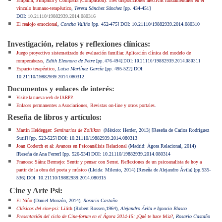
Empatía, Simpatía y Compatía (Compasión). Tres disposiciones afectivas fundamentales en el
vínculo humano-terapéutico
,
Teresa Sánchez Sánchez
[pp. 434-451]
DOI:
10.21110/19882939.2014.080316
El realojo emocional
,
Concha Valiño
[pp. 452-475] DOI: 10.21110/19882939.2014.080310
Investigación, relatos y reflexiones clínicas:
Juego proyectivo sistematizado de evaluación familiar. Aplicación clínica del modelo de
rompecabezas
,
Edith Eleonora de Petre
[pp. 476-494] DOI: 10.21110/19882939.2014.080311
Espacio terapéutico
,
Luisa Martínez García
[pp. 495-522] DOI:
10.21110/19882939.2014.080312
Documentos y enlaces de interés:
Visite la nueva web de IARPP.
Enlaces permanentes a Asociaciones, Revistas on-line y otros portales
.
Reseña de libros y artículos:
Martin Heidegger:
Seminarios de Zollikon
(México: Herder, 2013) [Reseña de Carlos Rodríguez
Sutil]
[pp. 523-525] DOI: 10.21110/19882939.2014.080313
Joan Coderch et al: Avances en Psicoanálisis Relacional
(Madrid: Ágora Relacional, 2014)
[Reseña de Ana Ferrer] [pp. 526-534] DOI: 10.21110/19882939.2014.080314
Francesc Sáinz Bermejo: Sentir y pensar con Serrat. Reflexiones de un psicoanalista de hoy a
partir de la obra del poeta y músico
(Lleida: Milenio, 2014) [Reseña de Alejandro Ávila] [pp.535-
536] DOI: 10.21110/19882939.2014.080315
Cine y Arte Psi:
El Niño
(Daniel Monzón, 2014),
Rosario Castaño
Clásicos del cine-psi:
Lilith
(Robert Rossen,1964),
Alejandro Ávila e Ignacio Blasco
Presentación del ciclo de Cine-forum en el Ágora 2014-15:
¿Qué te hace feliz?
,
Rosario Castaño