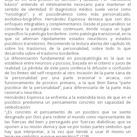
básico” entiende el mínimamente necesario para mantener el
sentido de identidad. El diagnóstico médico suele verse como
“nosológico”, y el psicodinámico como más personalizado,
evolutivo-biográfico. Hernández Espinosa destaca que son dos
enfoques integrables y complementarios. Desde el psicoanálisis se
considera la patología como continuum, donde ocupa un lugar
específico la patología borderline. como patología transicional, en la
que se alternan rápidamente estados neuróticos y estados
psicóticos transitorios. Recomiendo la lectura atenta del capítulo VII,
sobre los trastornos de la personalidad, sobre todo lo que
desarrolla sobre el trastorno borderline.
La diferenciación fundamental en psicopatología es la que se
establece entre neurosis y psicosis, basada en el criterio o juicio de
realidad. La pérdida de este juicio conlleva la difusión o confusión
de los límites del self respecto al otro. Invasión de la parte sana de
la personalidad por una parte irracional o arcaica, con
funcionamiento de proceso primario, a la que Bion llama “parte
psicótica de la personalidad”, para diferenciarla de la parte más
racional o neurótica.
Hernández Espinosa se enfrenta a la extendida tesis de que en el
psicótico predomina un pensamiento concreto sin capacidad de
simbolización:
“¿Es concreto el pensamiento de un psicótico que se siente
designado por Dios para redimir el mundo como representante de
las fuerzas del bien y perseguido por fuerzas diabólicas que se
oponen a su misión divina y que ve por todas partes símbolos que
hay que interpretar, a la vez que tiende a usar él mismo un
lenguaje simbólico aunque enigmático?” (128).