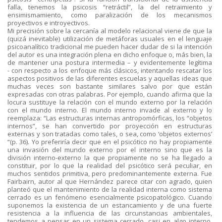
falla, tenemos la psicosis “retráctil”, la del retraimiento y
ensimismamiento, como paralización de los mecanismos
proyectivos e introyectivos.
Mi precisión sobre la cercanía al modelo relacional viene de que la
(quizá inevitable) utilización de metáforas usuales en el lenguaje
psicoanalítico tradicional me pueden hacer dudar de si la intención
del autor es una integración plena en dicho enfoque o, más bien, la
de mantener una postura intermedia – y evidentemente legítima
- con respecto a los enfoque más clásicos, intentando rescatar los
aspectos positivos de las diferentes escuelas y aquellas ideas que
muchas veces son bastante similares salvo por que están
expresadas con otras palabras. Por ejemplo, cuando afirma que la
locura sustituye la relación con el mundo externo por la relación
con el mundo interno. El mundo interno invade al externo y lo
reemplaza: “Las estructuras internas antropomórficas, los “objetos
internos”, se han convertido por proyección en estructuras
externas y son tratadas como tales, o sea, como ‘objetos externos’
“(p. 36). Yo preferiría decir que en el psicótico no hay propiamente
una invasión del mundo externo por el interno sino que es la
división interno-externo la que propiamente no se ha llegado a
constituir, por lo que la realidad del psicótico será peculiar, en
muchos sentidos primitiva, pero predominantemente externa. Fue
Fairbairn, autor al que Hernández parece citar con agrado, quien
planteó que el mantenimiento de la realidad interna como sistema
cerrado es un fenómeno esencialmente psicopatológico. Cuando
suponemos la existencia de un estancamiento y de una fuerte
resistencia a la influencia de las circunstancias ambientales,
tendemos a pensar en un sistema cerrado, casi en algo interno.