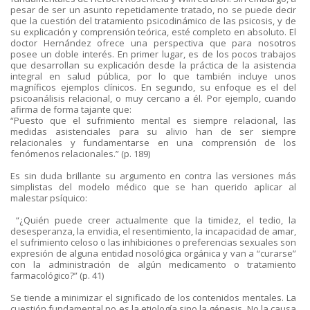
pesar de ser un asunto repetidamente tratado, no se puede decir
que la cuestión del tratamiento psicodinámico de las psicosis, y de
su explicación y comprensión teórica, esté completo en absoluto. El
doctor Hernández ofrece una perspectiva que para nosotros
posee un doble interés. En primer lugar, es de los pocos trabajos
que desarrollan su explicación desde la práctica de la asistencia
integral en salud pública, por lo que también incluye unos
magníficos ejemplos clínicos. En segundo, su enfoque es el del
psicoanálisis relacional, o muy cercano a él. Por ejemplo, cuando
afirma de forma tajante que:
“Puesto que el sufrimiento mental es siempre relacional, las
medidas asistenciales para su alivio han de ser siempre
relacionales y fundamentarse en una comprensión de los
fenómenos relacionales.” (p. 189)
Es sin duda brillante su argumento en contra las versiones más
simplistas del modelo médico que se han querido aplicar al
malestar psíquico:
“¿Quién puede creer actualmente que la timidez, el tedio, la
desesperanza, la envidia, el resentimiento, la incapacidad de amar,
el sufrimiento celoso o las inhibiciones o preferencias sexuales son
expresión de alguna entidad nosológica orgánica y van a “curarse”
con la administración de algún medicamento o tratamiento
farmacológico?” (p. 41)
Se tiende a minimizar el significado de los contenidos mentales. La
cuestión fundamental no es la etiología sino la génesis. No la causa