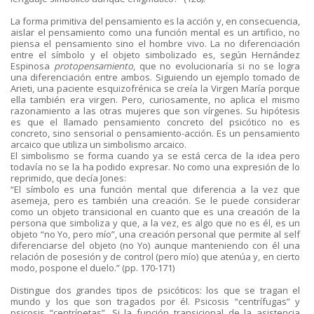
La forma primitiva del pensamiento es la acción y, en consecuencia,
aislar el pensamiento como una función mental es un artificio, no
piensa el pensamiento sino el hombre vivo. La no diferenciación
entre el símbolo y el objeto simbolizado es, según Hernández
Espinosa
protopensamiento
, que no evolucionaría si no se logra
una diferenciación entre ambos. Siguiendo un ejemplo tomado de
Arieti, una paciente esquizofrénica se creía la Virgen María porque
ella también era virgen. Pero, curiosamente, no aplica el mismo
razonamiento a las otras mujeres que son vírgenes. Su hipótesis
es que el llamado pensamiento concreto del psicótico no es
concreto, sino sensorial o pensamiento-acción. Es un pensamiento
arcaico que utiliza un simbolismo arcaico.
El simbolismo se forma cuando ya se está cerca de la idea pero
todavía no se la ha podido expresar. No como una expresión de lo
reprimido, que decía Jones:
“El símbolo es una función mental que diferencia a la vez que
asemeja, pero es también una creación. Se le puede considerar
como un objeto transicional en cuanto que es una creación de la
persona que simboliza y que, a la vez, es algo que no es él, es un
objeto “no Yo, pero mío”, una creación personal que permite al self
diferenciarse del objeto (no Yo) aunque manteniendo con él una
relación de posesión y de control (pero mío) que atenúa y, en cierto
modo, pospone el duelo.” (pp. 170-171)
Distingue dos grandes tipos de psicóticos: los que se tragan el
mundo y los que son tragados por él. Psicosis “centrífugas” y
psicosis “centrípetas”. Si la función transicional de la asistencia