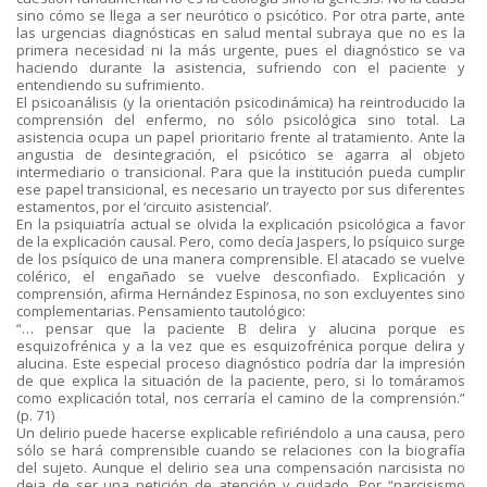
sino cómo se llega a ser neurótico o psicótico. Por otra parte, ante
las urgencias diagnósticas en salud mental subraya que no es la
primera necesidad ni la más urgente, pues el diagnóstico se va
haciendo durante la asistencia, sufriendo con el paciente y
entendiendo su sufrimiento.
El psicoanálisis (y la orientación psicodinámica) ha reintroducido la
comprensión del enfermo, no sólo psicológica sino total. La
asistencia ocupa un papel prioritario frente al tratamiento. Ante la
angustia de desintegración, el psicótico se agarra al objeto
intermediario o transicional. Para que la institución pueda cumplir
ese papel transicional, es necesario un trayecto por sus diferentes
estamentos, por el ‘circuito asistencial’.
En la psiquiatría actual se olvida la explicación psicológica a favor
de la explicación causal. Pero, como decía Jaspers, lo psíquico surge
de los psíquico de una manera comprensible. El atacado se vuelve
colérico, el engañado se vuelve desconfiado. Explicación y
comprensión, afirma Hernández Espinosa, no son excluyentes sino
complementarias. Pensamiento tautológico:
“… pensar que la paciente B delira y alucina porque es
esquizofrénica y a la vez que es esquizofrénica porque delira y
alucina. Este especial proceso diagnóstico podría dar la impresión
de que explica la situación de la paciente, pero, si lo tomáramos
como explicación total, nos cerraría el camino de la comprensión.”
(p. 71)
Un delirio puede hacerse explicable refiriéndolo a una causa, pero
sólo se hará comprensible cuando se relaciones con la biografía
del sujeto. Aunque el delirio sea una compensación narcisista no
deja de ser una petición de atención y cuidado. Por “narcisismo