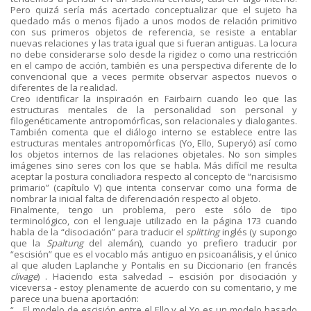
Pero quizá sería más acertado conceptualizar que el sujeto ha
quedado más o menos fijado a unos modos de relación primitivo
con sus primeros objetos de referencia, se resiste a entablar
nuevas relaciones y las trata igual que si fueran antiguas. La locura
no debe considerarse solo desde la rigidez o como una restricción
en el campo de acción, también es una perspectiva diferente de lo
convencional que a veces permite observar aspectos nuevos o
diferentes de la realidad.
Creo identificar la inspiración en Fairbairn cuando leo que las
estructuras mentales de la personalidad son personal y
filogenéticamente antropomórficas, son relacionales y dialogantes.
También comenta que el diálogo interno se establece entre las
estructuras mentales antropomórficas (Yo, Ello, Superyó) así como
los objetos internos de las relaciones objetales. No son simples
imágenes sino seres con los que se habla. Más difícil me resulta
aceptar la postura conciliadora respecto al concepto de “narcisismo
primario” (capítulo V) que intenta conservar como una forma de
nombrar la inicial falta de diferenciación respecto al objeto.
Finalmente, tengo un problema, pero este sólo de tipo
terminológico, con el lenguaje utilizado en la página 173 cuando
habla de la “disociación” para traducir el
splitting
inglés (y supongo
que la
Spaltung
del alemán), cuando yo prefiero traducir por
“escisión” que es el vocablo más antiguo en psicoanálisis, y el único
al que aluden Laplanche y Pontalis en su Diccionario (en francés
clivage
) . Haciendo esta salvedad – escisión por disociación y
viceversa - estoy plenamente de acuerdo con su comentario, y me
parece una buena aportación:
“... El modelo de escisión entre el Ello y el Yo es un modelo basado