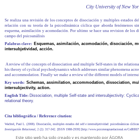
City University of New Yor
Se realiza una revisión de los conceptos de disociación y multiples estados del 
relación con su teoría de la psicodinámica cíclica que aborda fenómenos sim
esquema, asimilación y acomodación. Por ultimo se hace una revision de los di
campo del psicoanálisis
Palabras clave:
Esquemas, asimilación, acomodación, disociación, mult
intersubjetividad, acción.
A review of the concepts of dissociation and multiple Self-states in the relation
his theory of cyclical psychodynamics which addresses similar phenomena acros
and accommodation. Finally we make a review of the different models of intersub
Key words:
Schemas, assimilation, accommodation, dissociation, multip
intersubjectivity, action.
English Title:
Dissociation, multiple Self-state and intersubjectivity: Cycl
relational theory.
Cita bibliográfica / Reference citation:
Wachtel, Paul L. (2008). Disociación, multiples estados del self e intersubjetividad: psicodinámicas cíclicas 
Investigación Relacional
, 2 (2): 317-342. [ISSN 1988-2939] [http://www.psicoterapiarelacional.es/CeIR
Este sitio web ha sido creado y es mantenido por ÁGORA