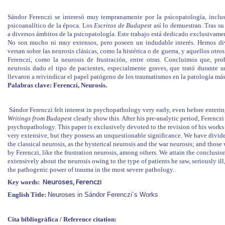
Sándor Ferenczi se interesó muy tempranamente por la psicopatología, inclu
psicoanalítico de la época. Los
Escritos de Budapest
así lo demuestran. Tras su
a diversos ámbitos de la psicopatología. Este trabajo está dedicado exclusivament
No son mucho ni muy extensos, pero poseen un indudable interés. Hemos div
versan sobre las neurosis clásicas, como la histérica o de guerra, y aquellos otr
Ferenczi, como la neurosis de frustración, entre otras. Concluimos que, pr
neurosis dado el tipo de pacientes, especialmente graves, que trató durante u
llevaron a reivindicar el papel patógeno de los traumatismos en la patología más
Palabras clave: Ferenczi, Neurosis.
Sándor Ferenczi felt interest in psychopathology very early, even before enter
Writings from Budapest
clearly show this. After his pre-analytic period, Ferenczi
psychopathology. This paper is exclusively devoted to the revision of his works
very extensive, but they possess an unquestionable significance. We have divid
the classical neurosis, as the hysterical neurosis and the war neurosis; and those
by Ferenczi, like the frustration neurosis, among others. We attain the conclusio
extensively about the neurosis owing to the type of patients he saw, seriously ill
the pathogenic power of trauma in the most severe pathology.
Neuroses, Ferenczi
Key words:
English Title:
Neuroses in Sándor Ferenczi´s Works
Cita bibliográfica / Reference citation: