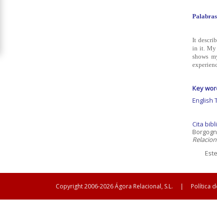
Palabras
It descri
in it. My
shows my
experienc
Key wo
English 
Cita bibl
Borgogno
Relacion
Est
Copyright 2006-2026 Ágora Relacional, S.L.
|
Política 