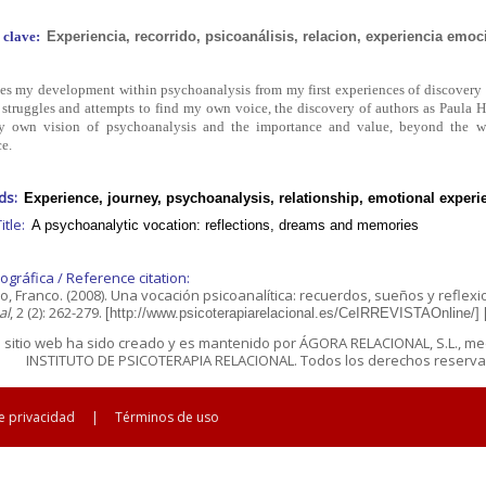
 clave:
Experiencia, recorrido, psicoanálisis, relacion, experiencia emoc
bes my development within psychoanalysis from my first experiences of discovery
 struggles and attempts to find my own voice, the discovery of authors as Paula 
 own vision of psychoanalysis and the importance and value, beyond the wo
e.
rds:
Experience, journey, psychoanalysis, relationship, emotional experi
Title:
A psychoanalytic vocation: reflections, dreams and memories
iográfica / Reference citation:
, Franco. (2008). Una vocación psicoanalítica: recuerdos, sueños y reflex
al
, 2 (2): 262-279.
[http://www.psicoterapiarelacional.es/CeIRREVISTAOnline/]
e sitio web ha sido creado y es mantenido por ÁGORA RELACIONAL, S.L., me
INSTITUTO DE PSICOTERAPIA RELACIONAL. Todos los derechos reservad
de privacidad
|
Términos de uso