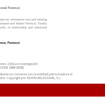
ional Ferenczi
 and my subsequent tour and training
Heimann and Sándor Ferenczi. Finally
rds, of relationship and emotional
ence, Ferenczi
iones.
Clínica e Investigación
 [ISSN 1988-2939]
diante un convenio con la entidad patrocinadora el
os. Copyright por ÁGORA RELACIONAL, S.L.