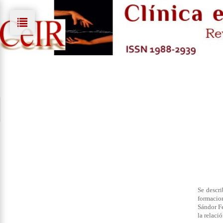
Se descri
formacio
Sándor Fe
la relaci