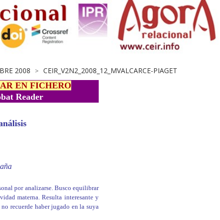
BRE 2008
CEIR_V2N2_2008_12_MVALCARCE-PIAGET
>
AR EN FICHERO
bat Reader
análisis
paña
sonal por analizarse. Busco equilibrar
vidad materna. Resulta intere­sante y
a no recuerde haber jugado en la suya