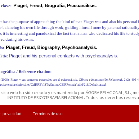
Piaget, Freud, Biografía, Psicoanálisis.
 clave:
r has the purpose of approaching the kind of man Piaget was and also his personal i
r balancing his own life through work, guiding himself more by paternal rationality
, it is interesting and paradoxical the fact that a man who dedicated his life to st
ed during his own's.
Piaget, Freud, Biography, Psychoanalysis
.
ds:
Piaget and his personal contacts with psychoanalysis.
itle:
iográfica / Reference citation:
 (2008). Piaget y sus contactos personales con el psicoanálisis.
Clínica e Investigación Relacional
, 2 (2): 405
.psicoterapiarelacional.es/CeIRREVISTAOnline/CEIRPortada/tabid/216/Default.aspx]
e sitio web ha sido creado y es mantenido por ÁGORA RELACIONAL, S.L., me
INSTITUTO DE PSICOTERAPIA RELACIONAL. Todos los derechos reservad
de privacidad
|
Términos de uso