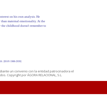
nterest on his own analysis. He
 than maternal emotionality. At the
udy the childhood doesn't remember to
-416. [ISSN 1988-2939]
diante un convenio con la entidad patrocinadora el
os. Copyright por ÁGORA RELACIONAL, S.L.