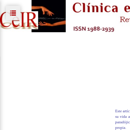
Este artí
su vida a
paradójic
propia.