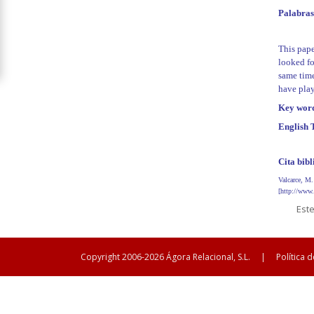
Palabras
This pape
looked fo
same time
have play
Key wor
English T
Cita bibl
Valcarce, M.
[http://www
Est
Copyright 2006-2026 Ágora Relacional, S.L.
|
Política 