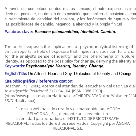
A través del comentario de dos relatos clínicos, el autor expone las imp
decir del paciente, un ámbito de exposición que implica disposición al c
el sentimiento de identidad del analista, y los fenómenos de ruptura y d
las posibilidades de cambio, negando la alteridad y la propia finitud
Palabras clave:
Escucha psicoanalítica, Identidad. Cambio.
The author exposes the implications of psychoanalytical listening of 
clinical reports, a field of exposure that implies a disposition for a cha
for the analyst’s sense of identity; and the phenomena of rupture
identity, as opposed to the possibility for change, denying the alterity 
Key words:
Psychoanalytic Hearing, Identity, Change.
English Title:
On Attend, Hear and Say. Dialectics of Identity and Change
Cita bibliográfica / Reference citation:
Boschan, P.J.. (2008). Acerca del atender, del escuchar y del decir. La dia
Investigación Relacional
, 2 (1): 94-104. [ISSN 1988-2939]
[http://www.psicoterapiarelacional.es/CeIRREVISTAOnline/Volumen21
ES/Default.aspx]
Este sitio web ha sido creado y es mantenido por ÁGORA
RELACIONAL, S.L., mediante un convenio con
la entidad patrocinadora el INSTITUTO DE PSICOTERAPIA
RELACIONAL. Todos los derechos reservados. Copyright por ÁGORA
RELACIONAL, S.L.