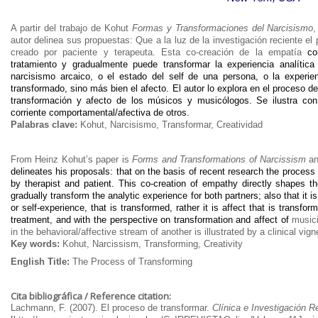
A partir del trabajo de Kohut
Formas y Transformaciones del Narcisismo
,
autor delinea sus propuestas: Que a la luz de la investigación reciente el
creado por paciente y terapeuta. Esta co-creación de la empatía
co
tratamiento y gradualmente puede transformar la experiencia analítica
narcisismo arcaico, o el estado del self de una persona, o la experi
transformado, sino más bien el afecto. El autor lo explora en el proceso d
transformación y afecto de los músicos y musicólogos. Se ilustra con 
corriente comportamental/afectiva de otros.
Palabras clave:
Kohut, Narcisismo, Transformar, Creatividad
From Heinz Kohut’s paper is
Forms and Transformations of Narcissism
a
delineates his proposals: that on the basis of recent research the process 
by therapist and patient. This co-creation of empathy directly shapes t
gradually transform the analytic experience for both partners; also that it i
or self-experience, that is transformed, rather it is affect that is transfo
treatment, and with the perspective on transformation and affect of
musici
in the behavioral/affective stream of another is illustrated by a clinical vign
Key words:
Kohut, Narcissism, Transforming, Creativity
English Title:
The Process of Transforming
Cita bibliográfica / Reference citation:
Lachmann, F. (2007). El proceso de transformar.
Clínica e Investigación R