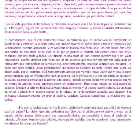
tiempo en el que los adultos nos quedamos atrapados con tanta facilidad. Este mundo que parece
paralelo, pero que está mal integrado, es decir, disociado, pero permanentemente presente en nuestro
día a día; es aparentemente perfecto. Lo que no conserva son los ojos de bebé. Los padres de los
botones pueden ser los padres reales que están atrapados, que no ven -pues tienen por ojos dos
botones-, que perdieron el contacto con la receptividad, condición que permite lo creativo.
Esta película que bebe de las fuentes de obras tan universales como Alicia en el país de las Maravillas
y El Principito, sugiere una lectura mucho más compleja, relacional y menos asimétrica del recorrido
desde la niñez hacia la vida adulta.
Si consideramos que el cine representa a nivel colectivo lo que los sueños a nivel individual, se
podría mirar y entender la película como una manera creativa de aproximarse a temas y relaciones que
la humanidad necesita aprehender y co-construir de manera más asimilable. De este modo ésta sería
una visión de esta etapa de la vida en la que se plantea el tránsito adolescente como una crisis
relacional que nos atañe a todos. La infancia es una etapa de una extrema receptividad y un valor
incalculable. Quizás vivamos bajo el influjo de un discurso que sostiene que hay que dejar atrás de
forma inevitable este período de la vida y eso, debe forzosamente, trastocar la mente del individuo…a
veces por corto tiempo…otras perennemente. La madre de Coraline no tiene tiempo para jugar. La
madre araña, por el contrario, está
horriblemente
ansiosa por volver a jugar. Entre una y otra, o entre
ambos mundos, hay un vínculo/túnel que las conecta. En la película es a la vez una puerta de entrada y
de huída. Se podría pensar que el retorno a lo infantil debería ser para poder ver mejor aquello que ya
no vemos de adultos, o que tememos perder de adolescentes. Pero dicho retorno no está exento de
peligros. Durante la primera infancia la receptividad es enorme y el tiempo parece infinito. La amenaza
de volver a entrar en el espacio-tiempo de lo infantil es la de quedarse atrapado para siempre. Sin
embargo, solamente después de todo el periplo, consigue Coraline transformar la relación con sus
padres.
¿Por qué se insiste tanto en ver la crisis adolescente como una etapa tan difícil de soportar
para los padres? La visión que aún predomina nos dice que el adolescente se resiste a entrar en el
mundo adulto, porque debe asumir sus responsabilidades, su sexualidad y hacer el duelo de la
infancia. ¿Estamos seguros como adultos, como padres también, que en cuestiones muy importantes
no miramos las cosas con botones?