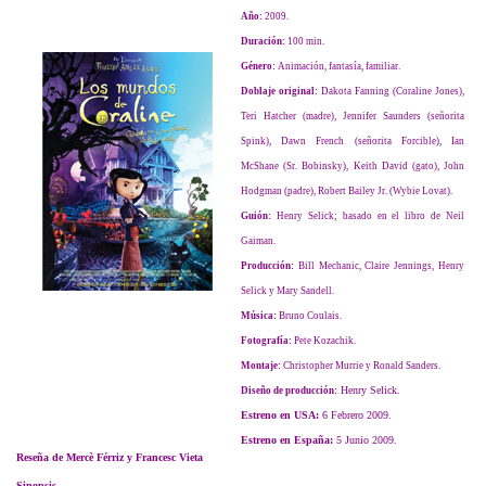
Año:
2009.
Duración:
100 min.
Género:
Animación, fantasía, familiar.
Doblaje original:
Dakota Fanning (Coraline Jones),
Teri Hatcher (madre), Jennifer Saunders (señorita
Spink), Dawn French (señorita Forcible), Ian
McShane (Sr. Bobinsky), Keith David (gato), John
Hodgman (padre), Robert Bailey Jr. (Wybie Lovat).
Guión:
Henry Selick; basado en el libro de Neil
Gaiman.
Producción:
Bill Mechanic, Claire Jennings, Henry
Selick y Mary Sandell.
Música:
Bruno Coulais.
Fotografía:
Pete Kozachik.
Montaje:
Christopher Murrie y Ronald Sanders.
Henry Selick.
Diseño de producción:
Estreno en USA:
6 Febrero 2009.
Estreno en España:
5 Junio 2009.
Reseña de Mercè Férriz y Francesc Vieta
Sinopsis