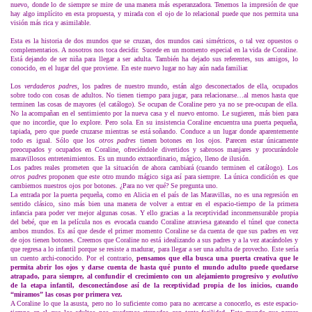
nuevo, donde lo de siempre se mire de una manera más esperanzadora. Tenemos la impresión de que
hay algo implícito en esta propuesta, y mirada con el ojo de lo relacional puede que nos permita una
visión más rica y asimilable.
Esta es la historia de dos mundos que se cruzan, dos mundos casi simétricos, o tal vez opuestos o
complementarios. A nosotros nos toca decidir. Sucede en un momento especial en la vida de Coraline.
Está dejando de ser niña para llegar a ser adulta. También ha dejado sus referentes, sus amigos, lo
conocido, en el lugar del que proviene. En este nuevo lugar no hay aún nada familiar.
Los
verdaderos
padres,
los padres de nuestro mundo
,
están algo desconectados de ella, ocupados
sobre todo con cosas de adultos. No tienen tiempo para jugar, para relacionarse…al menos hasta que
terminen las cosas de mayores (el catálogo). Se ocupan de Coraline pero ya no se pre-ocupan de ella.
No la acompañan en el sentimiento por la nueva casa y el nuevo entorno. Le sugieren, más bien para
que no incordie, que lo explore. Pero sola. En su insistencia Coraline encuentra una puerta pequeña,
tapiada, pero que puede cruzarse mientras se está soñando. Conduce a un lugar donde aparentemente
todo es igual. Sólo que los
otros padres
tienen botones en los ojos. Parecen estar únicamente
preocupados y ocupados en Coraline, ofreciéndole divertidos y sabrosos manjares y procurándole
maravillosos entretenimientos. Es un mundo extraordinario, mágico, lleno de ilusión.
Los padres reales prometen que la situación de ahora cambiará (cuando terminen el catálogo). Los
otros padres
proponen que este otro mundo mágico siga así para siempre. La única condición es que
cambiemos nuestros ojos por botones. ¿Para no ver qué? Se pregunta uno.
La entrada por la puerta pequeña, como en Alicia en el país de las Maravillas, no es una regresión en
sentido clásico, sino más bien una manera de volver a entrar en el espacio-tiempo de la primera
infancia para poder ver mejor algunas cosas. Y ello gracias a la receptividad inconmensurable propia
del bebé, que en la película nos es evocada cuando Coraline atraviesa gateando el túnel que conecta
ambos mundos. Es así que desde el primer momento Coraline se da cuenta de que sus padres en vez
de ojos tienen botones. Creemos que Coraline no está idealizando a sus padres y a la vez atacándoles y
que regresa a lo infantil porque se resiste a madurar, para llegar a ser una adulta de provecho. Este sería
un cuento archi-conocido. Por el contrario,
pensamos que ella busca una puerta creativa que le
permita abrir los ojos y darse cuenta de hasta qué punto el mundo adulto puede quedarse
atrapado, para siempre, al confundir el crecimiento con un alejamiento progresivo y
evolutivo
de la etapa infantil, desconectándose así de la receptividad propia de los inicios, cuando
“miramos” las cosas por primera vez.
A Coraline lo que la asusta, pero no lo suficiente como para no acercarse a conocerlo, es este espacio-