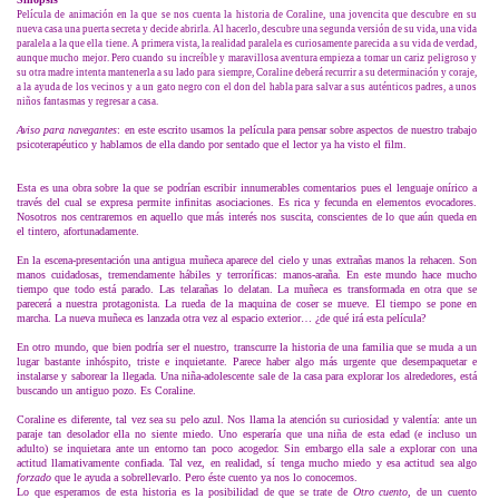
Película de animación en la que se nos cuenta la historia de Coraline, una jovencita que descubre en su
nueva casa una puerta secreta y decide abrirla. Al hacerlo, descubre una segunda versión de su vida, una vida
paralela a la que ella tiene. A primera vista, la realidad paralela es curiosamente parecida a su vida de verdad,
aunque mucho mejor. Pero cuando su increíble y maravillosa aventura empieza a tomar un cariz peligroso y
su otra madre intenta mantenerla a su lado para siempre, Coraline deberá recurrir a su determinación y coraje,
a la ayuda de los vecinos y a un gato negro con el don del habla para salvar a sus auténticos padres, a unos
niños fantasmas y regresar a casa.
Aviso para navegantes
: en este escrito usamos la película para pensar sobre aspectos de nuestro trabajo
psicoterapéutico y hablamos de ella dando por sentado que el lector ya ha visto el film.
Esta es una obra sobre la que se podrían escribir innumerables comentarios pues el lenguaje onírico a
través del cual se expresa permite infinitas asociaciones. Es rica y fecunda en elementos evocadores.
Nosotros nos centraremos en aquello que más interés nos suscita, conscientes de lo que aún queda en
el tintero, afortunadamente.
En la escena-presentación una antigua muñeca aparece del cielo y unas extrañas manos la rehacen. Son
manos cuidadosas, tremendamente hábiles y terroríficas: manos-araña. En este mundo hace mucho
tiempo que todo está parado. Las telarañas lo delatan. La muñeca es transformada en otra que se
parecerá a nuestra protagonista. La rueda de la maquina de coser se mueve. El tiempo se pone en
marcha. La nueva muñeca es lanzada otra vez al espacio exterior… ¿de qué irá esta película?
En otro mundo, que bien podría ser el nuestro, transcurre la historia de una familia que se muda a un
lugar bastante inhóspito, triste e inquietante. Parece haber algo más urgente que desempaquetar e
instalarse y saborear la llegada. Una niña-adolescente sale de la casa para explorar los alrededores, está
buscando un antiguo pozo. Es Coraline.
Coraline es diferente, tal vez sea su pelo azul. Nos llama la atención su curiosidad y valentía: ante un
paraje tan desolador ella no siente miedo. Uno esperaría que una niña de esta edad (e incluso un
adulto) se inquietara ante un entorno tan poco acogedor. Sin embargo ella sale a explorar con una
actitud llamativamente confiada. Tal vez, en realidad, sí tenga mucho miedo y esa actitud sea algo
forzado
que le ayuda a sobrellevarlo. Pero éste cuento ya nos lo conocemos.
Lo que esperamos de esta historia es la posibilidad de que se trate de
Otro cuento
, de un cuento