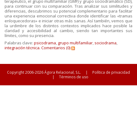
terapéutico, el grupo multifamiliar (GMF) y grupo sociodramático (SD),
para continuar con su comparación. Tras analizar sus similitudes y
diferencias, descubrimos su potencial complementario para facilitar
una experiencia emocional correctiva donde identificar las «tramas
enloquecedoras» e iniciar otras más sanas. Así también, vemos que
la urdimbre de los distintos contextos implicados hace posible la
claridad y accesibilidad al cambio, siendo tan importantes sus
límites, como su presencia.
Palabras clave:
psicodrama
,
grupo multifamiliar
,
sociodrama
,
integración técnica.
Comentarios (0)
Copyright 2006-2026 Ágora Relacional, S.L.
|
Política de privacidad
|
Términos de uso