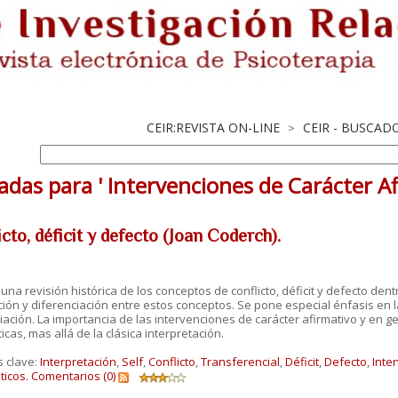
CEIR:REVISTA ON-LINE
CEIR - BUSCAD
>
adas para ' Intervenciones de Carácter Af
cto, déficit y defecto (Joan Coderch).
una revisión histórica de los conceptos de conflicto, déficit y defecto den
ción y diferenciación entre estos conceptos. Se pone especial énfasis en 
iación. La importancia de las intervenciones de carácter afirmativo y en g
icas, mas allá de la clásica interpretación.
s clave:
Interpretación
,
Self
,
Conflicto
,
Transferencial
,
Déficit
,
Defecto
,
Inte
ticos.
Comentarios (0)