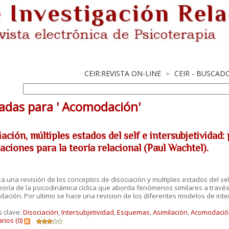
CEIR:REVISTA ON-LINE
CEIR - BUSCAD
>
adas para ' Acomodación'
ación, múltiples estados del self e intersubjetividad:
aciones para la teoría relacional (Paul Wachtel).
za una revisión de los conceptos de disociación y multiples estados del self
eoría de la psicodinámica cíclica que aborda fenómenos similares a travé
ación. Por ultimo se hace una revision de los diferentes modelos de inter
s clave:
Disociación
,
Intersubjetividad
,
Esquemas
,
Asimilación
,
Acomodació
ios (0)