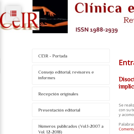
CEIR - Portada
Entr
Consejo editorial, revisores e
informes
Disoci
implic
Recepción originales
Se reali
con su t
Presentación editorial
y acomod
Palabra
Números publicados (Vol.1-2007 a
Comentar
Vol. 12-2018)