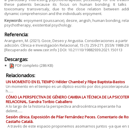
these patients because its focus on human bonding. It talks
toxicomany transversaly, due to the close relation between addi
dynamic comprehension and the individuals enjoyment.
Keywords
: enjoyment (jouissance), desire, angish, human bonding, rela
psychotherapy, existential psychology.
Referencia:
Aranguren, M. (2021). Goce, Deseo y Angustia. Consideraciones a partir 
adicción. Clínica e Investigación Relacional, 15 (1): 259-271. [ISSN 1988-29
[Recuperado de www.ceir.info ] DOI: 10.21110/19882939.2021.150113
Descargas:
PDF completo
(286 KB)
Relacionados:
UN MOMENTO EN EL TIEMPO Hélder Chambel y Filipe Baptista-Bastos
Un momento en el tiempo es un díptico escrito por dos psicoterapeut
h......
CÓMO LA PERSPECTIVA DE GÉNERO CAMBIA LA TÉCNICA DE LA PSICOTE
RELACIONAL. Sandra Toribio Caballero
A lo largo de la historia la perspectiva androcéntrica imperante ha
delimit......
Sesión clínica. Exposición de Pilar Fernández Peces. Comentario de Ro
Castaño Catalá.
A través de este espacio proponemos asomarnos juntos ‐ya que en s..