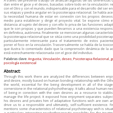
A través del presente trabajo se analizan algunas de las diferencias 
dan entre el goce y el deseo, basadas sobre todo en la vinculación: re
con el Otro y con el mundo, indispensable para el desarrollo del ser e
sus etapas y piedra angular en la psicoterapia relacional. Se habla ac
la necesidad humana de estar en conexión con los propios deseo
medio para establecer y dirigir el proyecto vital. Se expone cómo e
distancia al sujeto del deseo y con ello lo priva de las funciones adap
que le son propias y que pueden llevarnos a una existencia respons
en definitiva, autónoma. Finalmente se mencionan algunas característi
la psicoterapia relacional que se sitúa como una posibilidad psicotera
particularmente interesante para el tratamiento de estos pacient
poner el foco en la vinculación. Trasversalmente se habla de la toxico
que ilustra lo comentado dado que la comprensión dinámica de la ad
está estrechamente relacionada con el goce del individuo.
Palabras clave
:
Angustia
,
Vinculación
,
deseo
,
Psicoterapia Relacional
,
g
psicología existencial
Abstract:
Through this work there are analyzed the differences between enj
and desire, mostly based on human bonding: relationship with the Oth
the world, essential for the being development in all of the stag
cornerstone in the relational pshychotherapy. It talks about human nec
of being in conection with the own desires as a resource to stabli
manage the life project. It exposed how enjoyment separates subjec
his desires and privates him of adaptative functions wich are own a
drive us to a responsible and ultimately, self-sufficient existence. Fin
mentions some characteristics of relational psychoterapy wich is situa
a particulary interesting psychotherapeutic possibility for the treatm