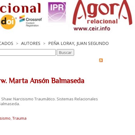
ICADOS
AUTORES
PEÑA LORAY, JUAN SEGUNDO
>
>
haw. Marta Ansón Balmaseda
el Shaw: Narcisismo Traumático. Sistemas Relacionales
Balmaseda.
isismo
,
Trauma