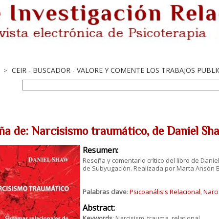
CEIR - BUSCADOR - VALORE Y COMENTE LOS TRABAJOS PUBL
>
ña de: Narcisismo traumático, de Daniel S
Resumen:
Reseña y comentario crítico del libro de Dani
de Subyugación. Realizada por Marta Ansón 
Palabras clave
:
Psicoanálisis Relacional
,
Narc
Abstract:
Keywords
: Narcisism, trauma, relational