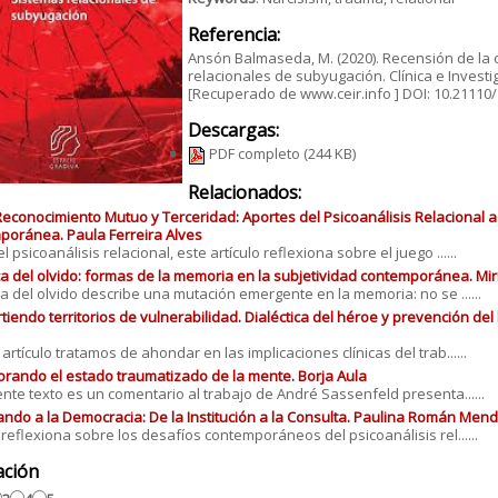
Referencia:
Ansón Balmaseda, M. (2020). Recensión de la 
relacionales de subyugación. Clínica e Investig
[Recuperado de www.ceir.info ] DOI: 10.21110
Descargas:
PDF completo
(244 KB)
Relacionados:
Reconocimiento Mutuo y Terceridad: Aportes del Psicoanálisis Relacional a 
oránea. Paula Ferreira Alves
 psicoanálisis relacional, este artículo reflexiona sobre el juego ......
ica del olvido: formas de la memoria en la subjetividad contemporánea. M
ica del olvido describe una mutación emergente en la memoria: no se ......
iendo territorios de vulnerabilidad. Dialéctica del héroe y prevención del
 artículo tratamos de ahondar en las implicaciones clínicas del trab......
rando el estado traumatizado de la mente. Borja Aula
iente texto es un comentario al trabajo de André Sassenfeld presenta......
ando a la Democracia: De la Institución a la Consulta. Paulina Román Men
o reflexiona sobre los desafíos contemporáneos del psicoanálisis rel......
ación