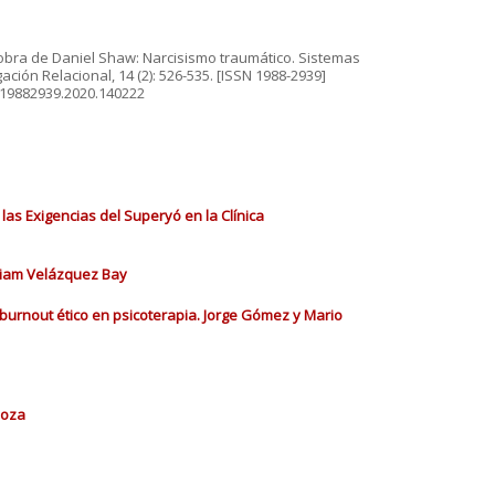
obra de Daniel Shaw: Narcisismo traumático. Sistemas
ación Relacional, 14 (2): 526-535. [ISSN 1988-2939]
/19882939.2020.140222
las Exigencias del Superyó en la Clínica
iriam Velázquez Bay
 burnout ético en psicoterapia. Jorge Gómez y Mario
doza