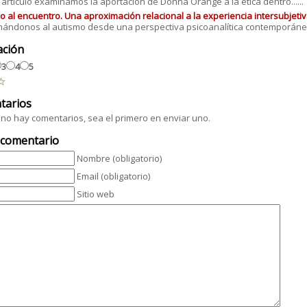
 artículo examinamos la aportación de Donna Orange a la ética dentro......
o al encuentro. Una aproximación relacional a la experiencia intersubjetiv
ándonos al autismo desde una perspectiva psicoanalítica contemporáne...
ación
3
4
5
tarios
no hay comentarios, sea el primero en enviar uno.
 comentario
Nombre (obligatorio)
Email (obligatorio)
Sitio web