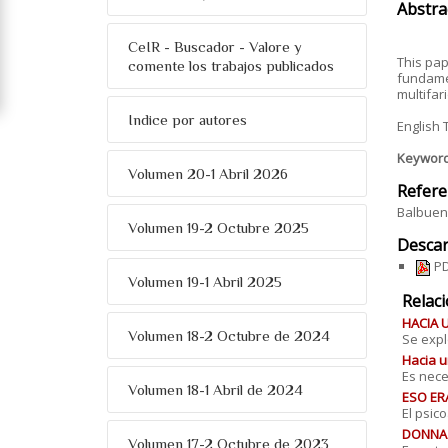
Abstra
CeIR - Buscador - Valore y
This pap
comente los trabajos publicados
fundamen
multifar
Indice por autores
English 
Keywor
Volumen 20-1 Abril 2026
Refere
Balbuena
Volumen 19-2 Octubre 2025
Descar
PD
Volumen 19-1 Abril 2025
Relac
HACIA 
Volumen 18-2 Octubre de 2024
Se expl
Hacia u
Es nece
Volumen 18-1 Abril de 2024
ESO ER
El psic
DONNA O
Volumen 17-2 Octubre de 2023