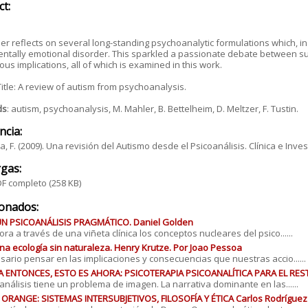
ct:
er reflects on several long-standing psychoanalytic formulations which, in
tally emotional disorder. This sparkled a passionate debate between sup
ious implications, all of which is examined in this work.
Title: A review of autism from psychoanalysis.
ds
: autism, psychoanalysis, M. Mahler, B. Bettelheim, D. Meltzer, F. Tustin.
ncia:
, F. (2009). Una revisión del Autismo desde el Psicoanálisis. Clínica e Invest
gas:
F completo
(258 KB)
ionados:
UN PSICOANÁLISIS PRAGMÁTICO. Daniel Golden
ora a través de una viñeta clínica los conceptos nucleares del psico......
na ecología sin naturaleza. Henry Krutze. Por Joao Pessoa
sario pensar en las implicaciones y consecuencias que nuestras accio......
A ENTONCES, ESTO ES AHORA: PSICOTERAPIA PSICOANALÍTICA PARA EL RE
oanálisis tiene un problema de imagen. La narrativa dominante en las......
RANGE: SISTEMAS INTERSUBJETIVOS, FILOSOFÍA Y ÉTICA Carlos Rodríguez 