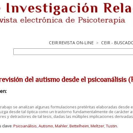
CEIR:REVISTA ON-LINE
CEIR - BUSCAD
>
revisión del autismo desde el psicoanálisis 
en:
trabajo se analizan algunas formulaciones pretéritas elaboradas desde el p
uzga desde tal óptica como un trastorno fundamentalmente de carácter af
es y detractores de tal tesis, dadas las múltiples implicaciones derivadas 
s clave
:
Psicoanálisis
,
Autismo
,
Mahler
,
Bettelheim
,
Meltzer
,
Tustin.