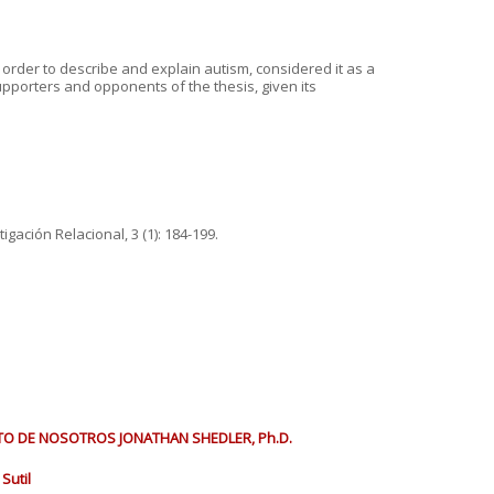
 order to describe and explain autism, considered it as a
porters and opponents of the thesis, given its
igación Relacional, 3 (1): 184-199.
STO DE NOSOTROS JONATHAN SHEDLER, Ph.D.
Sutil