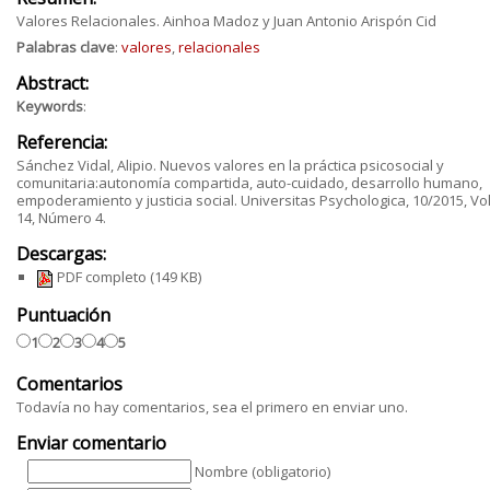
Valores Relacionales. Ainhoa Madoz y Juan Antonio Arispón Cid
Palabras clave
:
valores
,
relacionales
Abstract:
Keywords
:
Referencia:
Sánchez Vidal, Alipio. Nuevos valores en la práctica psicosocial y
comunitaria:autonomía compartida, auto-cuidado, desarrollo humano,
empoderamiento y justicia social. Universitas Psychologica, 10/2015, V
14, Número 4.
Descargas:
PDF completo
(149 KB)
Puntuación
1
2
3
4
5
Comentarios
Todavía no hay comentarios, sea el primero en enviar uno.
Enviar comentario
Nombre (obligatorio)