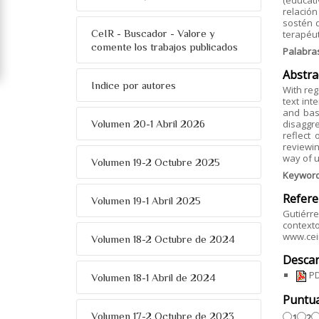
(educati
relación
sostén 
CeIR - Buscador - Valore y
terapéut
comente los trabajos publicados
Palabra
Abstra
Indice por autores
With reg
text int
and base
Volumen 20-1 Abril 2026
disaggre
reflect 
reviewin
way of u
Volumen 19-2 Octubre 2025
Keywor
Refere
Volumen 19-1 Abril 2025
Gutiérre
contexto
www.ceir
Volumen 18-2 Octubre de 2024
Descar
PD
Volumen 18-1 Abril de 2024
Puntu
Volumen 17-2 Octubre de 2023
1
2