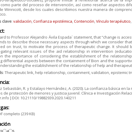
vo-terapéutico-sociales), propone invitar a reflexionar acerca de la im
 como parte del proceso de intervención, así como reseñar aspectos dife
de Winnicott, desde los cuales describimos nuestra manera de comprende
ico.
s clave
:
validación
,
Confianza epistémica
,
Contención
,
Vínculo terapéutico
ct:
ard to Professor Alejandro Ávila Espada´ statement, that “change is accesse
ends to describe those necessary aspects through which we consider that it 
d on trust, to motivate the process of therapeutic change. It should be
gating relevant issues of the aid relationship in intervention (education
on the importance of considering the establishment of the relationship 
g differential aspects between the containment of Bion and the supporti
nderstanding the establishment of the relationship of help and therapeutic
ds
: Therapeutic link, help relationship, containment, validation, epistemic tr
ncia:
z Sebastián, R. y Estalayo Hernández, A. (2020). La confianza básica en l
s de protección de menores y justicia juvenil. Clínica e Investigación Relac
.info ] DOI: 10.21110/19882939.2020.140211
gas:
F completo
(239 KB)
ación
3
4
5