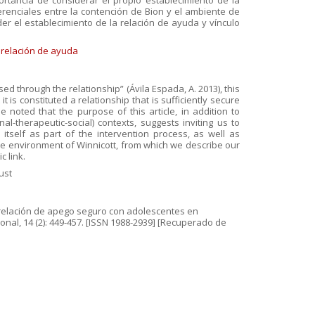
portancia de considerar el propio establecimiento de la
renciales entre la contención de Bion y el ambiente de
r el establecimiento de la relación de ayuda y vínculo
,
relación de ayuda
d through the relationship” (Ávila Espada, A. 2013), this
is constituted a relationship that is sufficiently secure
 noted that the purpose of this article, in addition to
al-therapeutic-social) contexts, suggests inviting us to
itself as part of the intervention process, as well as
ve environment of Winnicott, from which we describe our
 link.
ust
a relación de apego seguro con adolescentes en
ional, 14 (2): 449-457. [ISSN 1988-2939] [Recuperado de