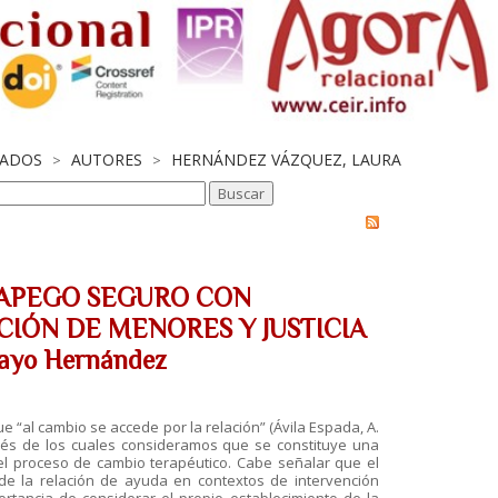
CADOS
AUTORES
HERNÁNDEZ VÁZQUEZ, LAURA
>
>
 APEGO SEGURO CON
IÓN DE MENORES Y JUSTICIA
layo Hernández
ue “al cambio se accede por la relación” (Ávila Espada, A.
avés de los cuales consideramos que se constituye una
el proceso de cambio terapéutico. Cabe señalar que el
de la relación de ayuda en contextos de intervención