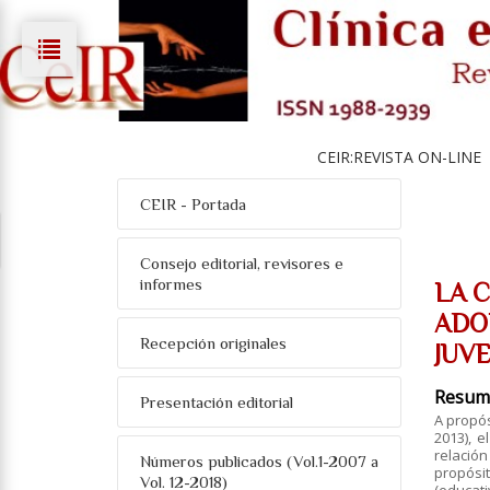
CEIR:REVISTA ON-LINE
CEIR - Portada
Consejo editorial, revisores e
informes
LA 
ADO
Recepción originales
JUVE
Resum
Presentación editorial
A propós
2013), 
relació
Números publicados (Vol.1-2007 a
propósi
Vol. 12-2018)