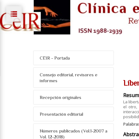
CEIR - Portada
Consejo editorial, revisores e
informes
Libe
Resum
Recepción originales
La liber
el otro
interacc
Presentación editorial
posibili
Palabra
Números publicados (Vol.1-2007 a
Abstra
Vol. 12-2018)