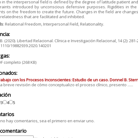
in the interpersonal field is defined by the degree of latitude patient an
raints introduced by unconscious defensive purposes. Rigidities in the 
nts on the freedom to create the future. Changes in the field are changes 
 relatedness that are facilitated and inhibited.
ds
: Relational Freedom, Interpersonal Field, Relationality.
ncia:
.B. (2020). Libertad Relacional. Clínica e Investigación Relacional, 14 (2): 2
.21110/19882939.2020.140201
gas:
F completo
(268 KB)
ionados:
abajo con los Procesos Inconscientes: Estudio de un caso. Donnel B. Ster
a breve revisión de cómo conceptualizo el proceso clínico, presento ......
ación
3
4
5
tarios
no hay comentarios, sea el primero en enviar uno.
 comentario