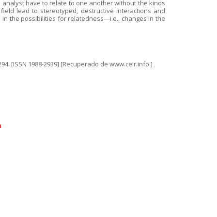
d analyst have to relate to one another without the kinds
field lead to stereotyped, destructive interactions and
in the possibilities for relatedness—i.e., changes in the
81-294. [ISSN 1988-2939] [Recuperado de www.ceir.info ]
n