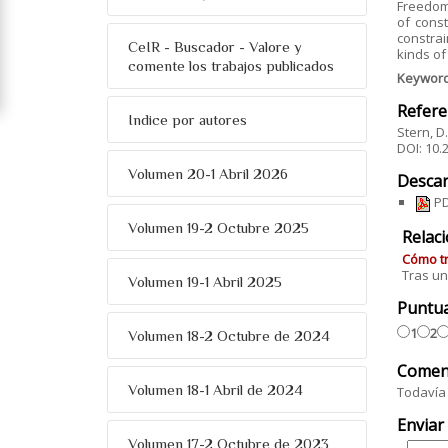
Freedom 
of const
constrai
CeIR - Buscador - Valore y
kinds of
comente los trabajos publicados
Keywor
Refere
Indice por autores
Stern, D
DOI: 10
Volumen 20-1 Abril 2026
Descar
PD
Volumen 19-2 Octubre 2025
Relac
Cómo tr
Tras un
Volumen 19-1 Abril 2025
Puntu
1
2
Volumen 18-2 Octubre de 2024
Comen
Volumen 18-1 Abril de 2024
Todavía 
Enviar
Volumen 17-2 Octubre de 2023