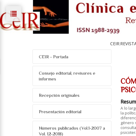
CEIR:REVIST
CEIR - Portada
Consejo editorial, revisores e
informes
CÓM
PSIC
Recepción originales
Resum
A lo lar
Presentación editorial
la polít
diferenc
género 
consulta
Números publicados (Vol.1-2007 a
psicoter
Vol. 12-2018)