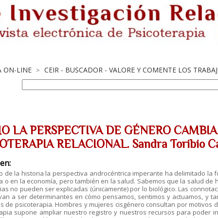
A ON-LINE
CEIR - BUSCADOR - VALORE Y COMENTE LOS TRABA
>
O LA PERSPECTIVA DE GÉNERO CAMBIA 
OTERAPIA RELACIONAL. Sandra Toribio Ca
en:
go de la historia la perspectiva androcéntrica imperante ha delimitado la
ica o en la economía, pero también en la salud. Sabemos que la salud de
ias no pueden ser explicadas (únicamente) por lo biológico. Las connota
van a ser determinantes en cómo pensamos, sentimos y actuamos, y ta
s de psicoterapia. Hombres y mujeres cisgénero consultan por motivos dif
apia supone ampliar nuestro registro y nuestros recursos para poder in