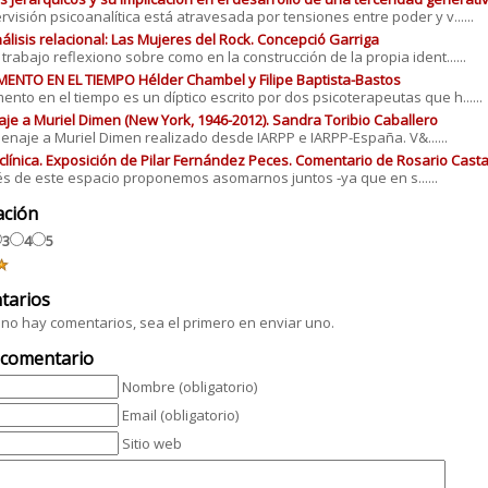
rvisión psicoanalítica está atravesada por tensiones entre poder y v......
álisis relacional: Las Mujeres del Rock. Concepció Garriga
 trabajo reflexiono sobre como en la construcción de la propia ident......
NTO EN EL TIEMPO Hélder Chambel y Filipe Baptista-Bastos
nto en el tiempo es un díptico escrito por dos psicoterapeutas que h......
e a Muriel Dimen (New York, 1946-2012). Sandra Toribio Caballero
naje a Muriel Dimen realizado desde IARPP e IARPP-España. V&......
clínica. Exposición de Pilar Fernández Peces. Comentario de Rosario Cast
s de este espacio proponemos asomarnos juntos ‐ya que en s......
ación
3
4
5
tarios
no hay comentarios, sea el primero en enviar uno.
 comentario
Nombre (obligatorio)
Email (obligatorio)
Sitio web