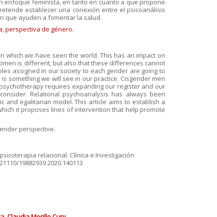
un enfoque feminista, en tanto en cuanto a que propone
pretende establecer una conexión entre el psicoanálisis
ón que ayuden a fomentar la salud.
a
,
perspectiva de género.
 in which we have seen the world. This has an impact on
omen is different, but also that these differences cannot
roles assigned in our society to each gender are going to
s is something we will see in our practice. Cisgender men
 psychotherapy requires expanding our register and our
 consider. Relational psychoanalysis has always been
c and egalitarian model. This article aims to establish a
ich it proposes lines of intervention that help promote
gender perspective.
psicoterapia relacional. Clínica e Investigación
10.21110/19882939.2020.140113
a. Claudia Morillo Cury