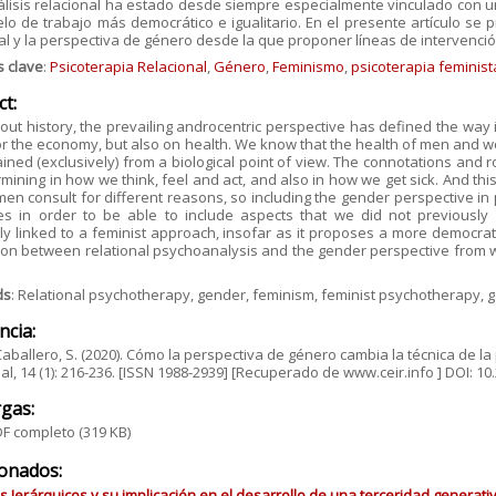
álisis relacional ha estado desde siempre especialmente vinculado con 
o de trabajo más democrático e igualitario. En el presente artículo se 
al y la perspectiva de género desde la que proponer líneas de intervenci
s clave
:
Psicoterapia Relacional
,
Género
,
Feminismo
,
psicoterapia feminist
ct:
ut history, the prevailing androcentric perspective has defined the way
 or the economy, but also on health. We know that the health of men and w
ined (exclusively) from a biological point of view. The connotations and 
mining in how we think, feel and act, and also in how we get sick. And thi
n consult for different reasons, so including the gender perspective in
es in order to be able to include aspects that we did not previously
ly linked to a feminist approach, insofar as it proposes a more democrati
on between relational psychoanalysis and the gender perspective from wh
ds
: Relational psychotherapy, gender, feminism, feminist psychotherapy, 
ncia:
Caballero, S. (2020). Cómo la perspectiva de género cambia la técnica de la 
al, 14 (1): 216-236. [ISSN 1988-2939] [Recuperado de www.ceir.info ] DOI: 
gas:
F completo
(319 KB)
ionados:
 Jerárquicos y su implicación en el desarrollo de una terceridad generativ