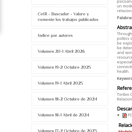
psicoan
un model
relacion
CeIR - Buscador - Valore y
Palabra
comente los trabajos publicados
Abstra
Througho
Indice por autores
politics
be expla
be deter
Volumen 20-1 Abril 2026
and wome
resourc
especial
connecti
Volumen 19-2 Octubre 2025
health.
Keywor
Volumen 19-1 Abril 2025
Refere
Toribio 
Volumen 18-2 Octubre de 2024
Relacion
Descar
Volumen 18-1 Abril de 2024
PD
Relac
Volumen 17-2 Octubre de 2023
Modelos