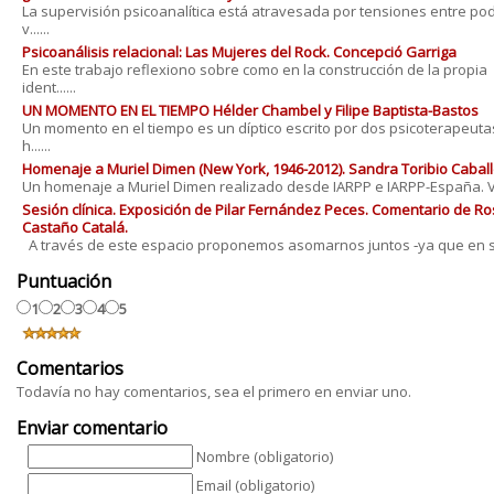
La supervisión psicoanalítica está atravesada por tensiones entre po
v......
Psicoanálisis relacional: Las Mujeres del Rock. Concepció Garriga
En este trabajo reflexiono sobre como en la construcción de la propia
ident......
UN MOMENTO EN EL TIEMPO Hélder Chambel y Filipe Baptista-Bastos
Un momento en el tiempo es un díptico escrito por dos psicoterapeut
h......
Homenaje a Muriel Dimen (New York, 1946-2012). Sandra Toribio Cabal
Un homenaje a Muriel Dimen realizado desde IARPP e IARPP-España. V&.
Sesión clínica. Exposición de Pilar Fernández Peces. Comentario de Ro
Castaño Catalá.
A través de este espacio proponemos asomarnos juntos ‐ya que en s..
Puntuación
1
2
3
4
5
Comentarios
Todavía no hay comentarios, sea el primero en enviar uno.
Enviar comentario
Nombre (obligatorio)
Email (obligatorio)