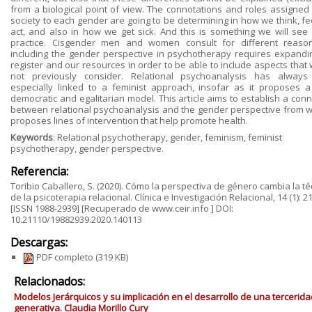
from a biological point of view. The connotations and roles assigned 
society to each gender are going to be determining in how we think, fe
act, and also in how we get sick. And this is something we will see 
practice. Cisgender men and women consult for different reaso
including the gender perspective in psychotherapy requires expandi
register and our resources in order to be able to include aspects that
not previously consider. Relational psychoanalysis has alway
especially linked to a feminist approach, insofar as it proposes 
democratic and egalitarian model. This article aims to establish a con
between relational psychoanalysis and the gender perspective from wh
proposes lines of intervention that help promote health.
Keywords
: Relational psychotherapy, gender, feminism, feminist
psychotherapy, gender perspective.
Referencia:
Toribio Caballero, S. (2020). Cómo la perspectiva de género cambia la té
de la psicoterapia relacional. Clínica e Investigación Relacional, 14 (1): 2
[ISSN 1988-2939] [Recuperado de www.ceir.info ] DOI:
10.21110/19882939.2020.140113
Descargas:
PDF completo
(319 KB)
Relacionados:
Modelos Jerárquicos y su implicación en el desarrollo de una tercerida
generativa. Claudia Morillo Cury