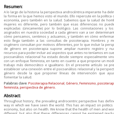
Resumen:
A lo largo de la historia la perspectiva androcéntrica imperante ha del
la forma en la que hemos visto el mundo. Ello repercute en la política 
economía, pero también en la salud. Sabemos que la salud de hom
mujeres es diferente, pero también que esas diferencias no pued
explicadas (únicamente) por lo biológico. Las connotaciones y los
asignados en nuestra sociedad a cada género van a ser determinan
cómo pensamos, sentimos y actuamos, y también en cómo enferma
esto llega también a las consultas de psicoterapia. Hombres y m
cisgénero consultan por motivos diferentes, por lo que incluir la pers
de género en psicoterapia supone ampliar nuestro registro y nu
recursos para poder incluir así aspectos que antes no teníamos en cuen
psicoanálisis relacional ha estado desde siempre especialmente vin
con un enfoque feminista, en tanto en cuanto a que propone un mod
trabajo más democrático e igualitario. En el presente artículo se pr
establecer una conexión entre el psicoanálisis relacional y la perspec
género desde la que proponer líneas de intervención que ay
fomentar la salud.
Palabras clave
:
Psicoterapia Relacional
,
Género
,
Feminismo
,
psicoterap
feminista
,
perspectiva de género.
Abstract:
Throughout history, the prevailing androcentric perspective has defin
way in which we have seen the world. This has an impact on politics 
economy, but also on health. We know that the health of men and wo
different, but also that these differences cannot be explained (exclus