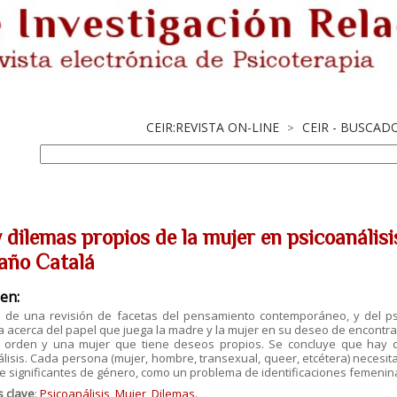
CEIR:REVISTA ON-LINE
CEIR - BUSCAD
>
 dilemas propios de la mujer en psicoanális
año Catalá
en:
s de una revisión de facetas del pensamiento contemporáneo, y del psic
a acerca del papel que juega la madre y la mujer en su deseo de encontr
 orden y una mujer que tiene deseos propios. Se concluye que hay d
lisis. Cada persona (mujer, hombre, transexual, queer, etcétera) necesit
e significantes de género, como un problema de identificaciones femeni
s clave
:
Psicoanálisis
,
Mujer
,
Dilemas.