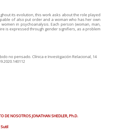
hout its evolution, this work asks about the role played
 capable of also put order and a woman who has her own
all women in psychoanalysis. Each person (woman, man,
ire is expressed through gender signifiers, as a problem
bido no pensado. Clínica e Investigación Relacional, 14
39.2020.140112
STO DE NOSOTROS JONATHAN SHEDLER, Ph.D.
Sutil