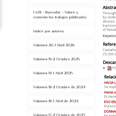
Abstra
CeIR - Buscador - Valore y
Through 
comente los trabajos publicados
by moth
desires
transsex
of femal
Indice por autores
Keywor
Refere
Volumen 20-1 Abril 2026
Castaño 
(1): 203
Volumen 19-2 Octubre 2025
Descar
PD
Volumen 19-1 Abril 2025
Relac
HACIA 
Se expl
Volumen 18-2 Octubre de 2024
Hacia u
Es nece
Volumen 18-1 Abril de 2024
ESO ER
El psic
DONNA O
Volumen 17-2 Octubre de 2023
En este