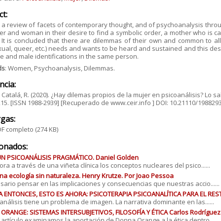
ct:
a review of facets of contemporary thought, and of psychoanalysis throug
er and woman in their desire to find a symbolic order, a mother who is
. It is concluded that there are dilemmas of their own and common to 
ual, queer, etc.) needs and wants to be heard and sustained and this des
e and male identifications in the same person.
ds
: Women, Psychoanalysis, Dilemmas.
ncia:
Catalá, R. (2020). ¿Hay dilemas propios de la mujer en psicoanálisis? Lo sa
-215. [ISSN 1988-2939] [Recuperado de www.ceir.info ] DOI: 10.21110/198829
gas:
F completo
(274 KB)
ionados:
UN PSICOANÁLISIS PRAGMÁTICO. Daniel Golden
ora a través de una viñeta clínica los conceptos nucleares del psico......
na ecología sin naturaleza. Henry Krutze. Por Joao Pessoa
sario pensar en las implicaciones y consecuencias que nuestras accio......
A ENTONCES, ESTO ES AHORA: PSICOTERAPIA PSICOANALÍTICA PARA EL RE
oanálisis tiene un problema de imagen. La narrativa dominante en las......
RANGE: SISTEMAS INTERSUBJETIVOS, FILOSOFÍA Y ÉTICA Carlos Rodríguez 
 artículo examinamos la aportación de Donna Orange a la ética dentro......