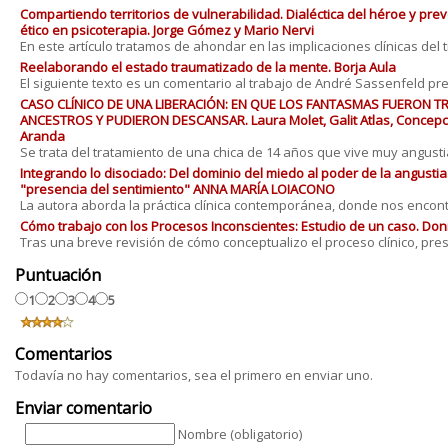
Compartiendo territorios de vulnerabilidad. Dialéctica del héroe y pre
ético en psicoterapia. Jorge Gómez y Mario Nervi
En este artículo tratamos de ahondar en las implicaciones clínicas del tra
Reelaborando el estado traumatizado de la mente. Borja Aula
El siguiente texto es un comentario al trabajo de André Sassenfeld pres
CASO CLÍNICO DE UNA LIBERACIÓN: EN QUE LOS FANTASMAS FUERON
ANCESTROS Y PUDIERON DESCANSAR. Laura Molet, Galit Atlas, Concepc
Aranda
Se trata del tratamiento de una chica de 14 años que vive muy angustiada
Integrando lo disociado: Del dominio del miedo al poder de la angusti
"presencia del sentimiento" ANNA MARÍA LOIACONO
La autora aborda la práctica clínica contemporánea, donde nos encontra
Cómo trabajo con los Procesos Inconscientes: Estudio de un caso. Donn
Tras una breve revisión de cómo conceptualizo el proceso clínico, presen
Puntuación
1
2
3
4
5
Comentarios
Todavía no hay comentarios, sea el primero en enviar uno.
Enviar comentario
Nombre (obligatorio)