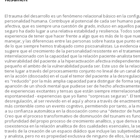
El trauma del desarrollo es un fenómeno relacional básico en la config
personalidad humana. Contribuye al potencial de cada ser humano par
afectiva, que es siempre una cuestión de grado, incluso en aquellos pa
seguro ha dado lugar a una relativa estabilidad y resiliencia. Todos so
experiencia de tener que hacer frente a algo que es más de lo que n
manejar, y las diferencias entre las personas sobre hasta que punto e
de lo que siempre hemos trabajado como psicoanalistas. La evidencia c
sugiere que el crecimiento de la personalidad resistente en el tratamien
interrelacionado con la capacidad que la relación paciente-analista tien
vulnerabilidad del paciente a la hiperactivación afectiva independien
pequeño el ambito de la vulnerabilidad pueda ser. Este uso de la relac
tiene lugar a través del procesamiento conjunto no lineal de un canal
en la acción (disociado) en el cual el temor del paciente a la desregulaci
es "reducido" por la más amplia capacidad para distinguir de forma se
aparición de un shock mental que pudiese ser de hecho afectivamente
de experiencias excitantes y tensas que están siempre interrelacionada
espontaneidad - experiencias que yo llamo "sorpresas seguras". El tem
desregulación, al ser revivido en el aquí y ahora a través de enactmen
más contenible como un evento cognitivo, permitiendo por tanto, a la 
a su confianza automática en la disociación como una "detector de hum
Creo que el proceso transformativo de disminución del tsunami es fun
profundidad del propio proceso de crecimiento analítico, y que deriva 
coexistencia en la relación analítica de dos cualidades esenciales, la se
través de la creación de un espacio diádico que incluye las subjetivid
y analista, pero no es propiedad exclusiva de ninguno de ellos, la rela