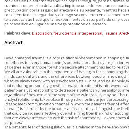
convierte en un entorno terapéutico por ser "seguro, pero no demasia
cuanto el compromiso del analista implique un esfuerzo para comunica
preocupación por la seguridad afectiva de su paciente, mientras hace el
coexistencia de la seguridad y el riesgo se convierten en el elemento e
terapéutica que hace que la reexperimentación sea parte de un proce
psicoanalítico en lugar de una ciega repetición del pasado.
Palabras clave
:
Disociación
,
Neurociencia
,
interpersonal
,
Trauma
,
Afect
Abstract:
Developmental trauma is a core relational phenomenon in shaping huma
contributes to every human being’s potential for affect dysregulation, w
of degree even in those for whom secure attachment has led to relative 
We all are vulnerable to the experience of having to face something tha
minds can deal with, and the differences between people in how much i
what we always work with as psychoanalysts. Clinical and neurobiologi
that enduring personality growth in analytic treatment is interwoven with
patient–analyst relationship to decrease a patient’s vulnerability to af
regardless of how minimal the scope of the vulnerability may be. This us
analyst relationship takes place through the nonlinear joint-processing
(dissociated) communication channel in which the patient’s fear of affec
tsunami) is “shrunk” by the broader ability to safely distinguish the lik
that could be indeed affectively overwhelming from the kind of exciting
that are always interwoven with the risk of spontaneity—experiences tha
surprises.”
The patient’s fear of dysregulation, as it is relived in the here-and-no