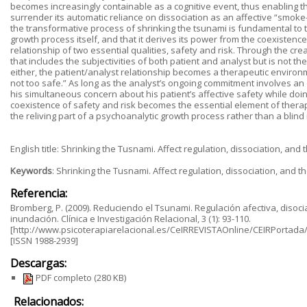
becomes increasingly containable as a cognitive event, thus enabling t
surrender its automatic reliance on dissociation as an affective “smoke-d
the transformative process of shrinking the tsunami is fundamental to t
growth process itself, and that it derives its power from the coexistence 
relationship of two essential qualities, safety and risk. Through the cre
that includes the subjectivities of both patient and analyst but is not th
either, the patient/analyst relationship becomes a therapeutic environ
not too safe.” As long as the analyst’s ongoing commitment involves an
his simultaneous concern about his patient’s affective safety while doin
coexistence of safety and risk becomes the essential element of thera
the reliving part of a psychoanalytic growth process rather than a blind 
English title: Shrinking the Tusnami. Affect regulation, dissociation, and
Keywords
: Shrinking the Tusnami. Affect regulation, dissociation, and 
Referencia:
Bromberg, P. (2009). Reduciendo el Tsunami. Regulación afectiva, disoci
inundación. Clínica e Investigación Relacional, 3 (1): 93-110.
[http://www.psicoterapiarelacional.es/CeIRREVISTAOnline/CEIRPortada/
[ISSN 1988-2939]
Descargas:
PDF completo
(280 KB)
Relacionados: