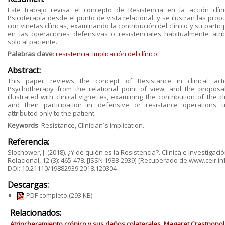
Este trabajo revisa el concepto de Resistencia en la acción clín
Psicoterapia desde el punto de vista relacional, y se ilustran las pro
con viñetas clínicas, examinando la contribución del clínico y su partic
en las operaciones defensivas o resistenciales habitualmente atri
solo al paciente.
Palabras clave
:
resistencia
,
implicación del clínico.
Abstract:
This paper reviews the concept of Resistance in clinical act
Psychotherapy from the relational point of view, and the proposa
illustrated with clinical vignettes, examining the contribution of the cl
and their participation in defensive or resistance operations u
attributed only to the patient.
Keywords
: Resistance, Clinician´s implication.
Referencia:
Slochower, J. (2018). ¿Y de quién es la Resistencia?. Clínica e Investigaci
Relacional, 12 (3): 465-478. [ISSN 1988-2939] [Recuperado de www.ceir.inf
DOI: 10.21110/19882939.2018.120304
Descargas:
PDF completo
(293 KB)
Relacionados:
Atrincheramiento crónico y sus daños colaterales. Magaret Crastnopol