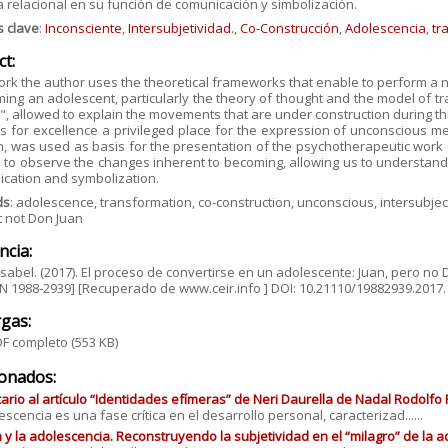
 relacional en su función de comunicación y simbolización.
s clave
:
Inconsciente
,
Intersubjetividad.
,
Co-Construcción
,
Adolescencia
,
tr
ct:
work the author uses the theoretical frameworks that enable to perform 
ing an adolescent, particularly the theory of thought and the model of tr
", allowed to explain the movements that are under construction during t
is for excellence a privileged place for the expression of unconscious me
, was used as basis for the presentation of the psychotherapeutic work c
 to observe the changes inherent to becoming, allowing us to understand t
cation and symbolization.
ds
: adolescence, transformation, co-construction, unconscious, intersubject
t not Don Juan
ncia:
Isabel. (2017). El proceso de convertirse en un adolescente: Juan, pero no Do
SN 1988-2939] [Recuperado de www.ceir.info ] DOI: 10.21110/19882939.2017
gas:
F completo
(553 KB)
ionados:
rio al artículo “Identidades efímeras” de Neri Daurella de Nadal Rodolfo
escencia es una fase crítica en el desarrollo personal, caracterizad......
n y la adolescencia. Reconstruyendo la subjetividad en el “milagro” de la 