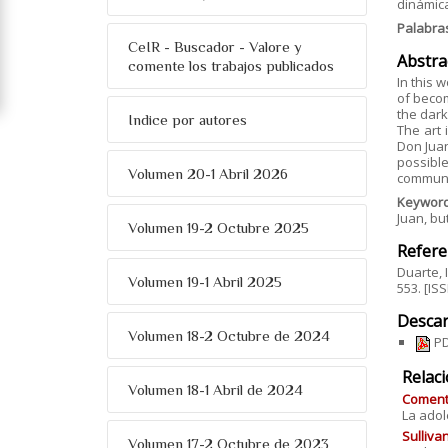
dinámica
Palabra
CeIR - Buscador - Valore y
Abstra
comente los trabajos publicados
In this 
of becom
the dark
Indice por autores
The art 
Don Juan
possible
Volumen 20-1 Abril 2026
communi
Keywor
Juan, bu
Volumen 19-2 Octubre 2025
Refere
Duarte, 
Volumen 19-1 Abril 2025
553. [IS
Descar
Volumen 18-2 Octubre de 2024
PD
Relac
Volumen 18-1 Abril de 2024
Comenta
La adol
Sulliva
Volumen 17-2 Octubre de 2023