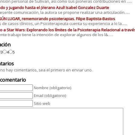
nsión personal de Sullivan, así como sus pioneras contribuciones en ......
do y jugando hasta el ¡Verano Azul! Isabel Gonzalez Duarte
resente comunicación, la autora se propone realizar una articulación......
ÚN LUGAR, rememorando psicoterapias. Filipe Baptista-Bastos
s de casos clínicos, un Psicoterapeuta cuenta su experiencia a lo la......
o a Star Wars: Explorando los límites de la Psicoterapia Relacional a tra
nte trabajo tiene la intención de explorar algunos de los l&......
ación
3
4
5
tarios
no hay comentarios, sea el primero en enviar uno.
 comentario
Nombre (obligatorio)
Email (obligatorio)
Sitio web