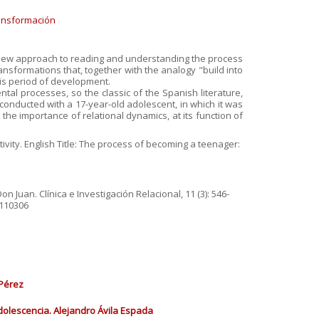
ansformación
a new approach to reading and understanding the process
ansformations that, together with the analogy "build into
his period of development.
ntal processes, so the classic of the Spanish literature,
onducted with a 17-year-old adolescent, in which it was
he importance of relational dynamics, at its function of
ivity. English Title: The process of becoming a teenager:
n Juan. Clínica e Investigación Relacional, 11 (3): 546-
.110306
 Pérez
adolescencia. Alejandro Ávila Espada