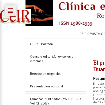
CEIR:REVISTA O
CEIR - Portada
Consejo editorial, revisores e
informes
El pr
Duar
Recepción originales
Resum
En este 
Presentación editorial
proceso 
analogía
El arte 
literatu
Números publicados (Vol.1-2007 a
de 17 añ
Vol. 12-2018)